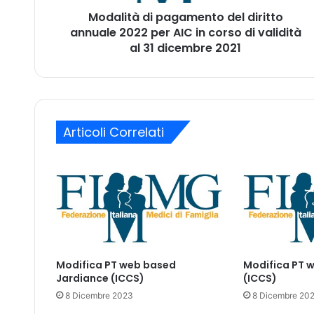
d
i
Modalità di pagamento del diritto
i
r
annuale 2022 per AIC in corso di validità
p
i
a
al 31 dicembre 2021
z
g
z
a
o
m
m
e
a
n
i
Articoli Correlati
t
l
o
d
e
l
d
i
r
i
Modifica PT web based
Modifica PT 
t
Jardiance (ICCS)
(ICCS)
t
8 Dicembre 2023
8 Dicembre 20
o
a