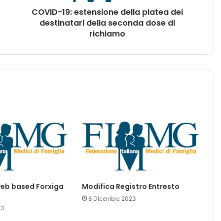
:
COVID-19: estensione della platea dei
e
destinatari della seconda dose di
s
t
richiamo
e
n
s
i
o
n
e
d
e
l
l
a
p
l
web based Forxiga
Modifica Registro Entresto
a
t
8 Dicembre 2023
23
e
a