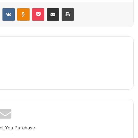
Reddit
VKontakte
Odnoklassniki
Pocket
Condividi via mail
Stampa
ct You Purchase