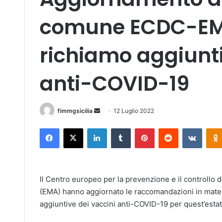
comune ECDC-EMA 
richiamo aggiunti
anti-COVID-19
fimmgsicilia
I
12 Luglio 2022
n
Facebook
X
LinkedIn
Tumblr
Pinterest
Reddit
VKontakte
v
i
a
u
Il Centro europeo per la prevenzione e il controllo d
n
(EMA) hanno aggiornato le raccomandazioni in materia
'
aggiuntive dei vaccini anti-COVID-19 per quest’esta
e
m