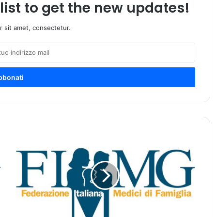
list to get the new updates!
 sit amet, consectetur.
C
O
V
I
D
-
1
9