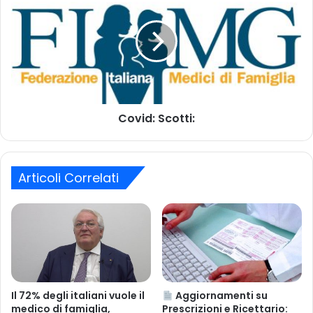
o
o
u
v
m
b
i
a
i
d
i
t
:
l
o
S
i
c
l
o
n
Covid: Scotti:
t
u
t
o
i
v
:
o
Articoli Correlati
b
a
n
d
o
p
e
r
Il 72% degli italiani vuole il
Aggiornamenti su
l
medico di famiglia,
Prescrizioni e Ricettario: