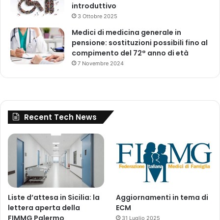
introduttivo
C
3 Ottobre 2025
o
v
Medici di medicina generale in
i
pensione: sostituzioni possibili fino al
d
compimento del 72° anno di età
.
7 Novembre 2024
.
.
Recent Tech News
Liste d’attesa in Sicilia: la
Aggiornamenti in tema di
lettera aperta della
ECM
FIMMG Palermo
31 Luglio 2025