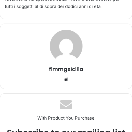
n
tutti i soggetti al di sopra dei dodici anni di età.
'
e
m
a
i
l
fimmgsicilia
We
bsi
te
With Product You Purchase