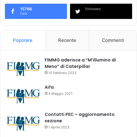
i
r
n
15766
Followers
u
i
Fans
o
a
l
d
a
a
t
t
Popolare
Recente
Commenti
i
t
a
t
FIMMG aderisce a “M’illumino di
i
Meno” di Caterpillar
10 Febbraio 2023
Aifa
4 Maggio 2021
Contatti PEC – aggiornamento
sezione
1 Aprile 2023