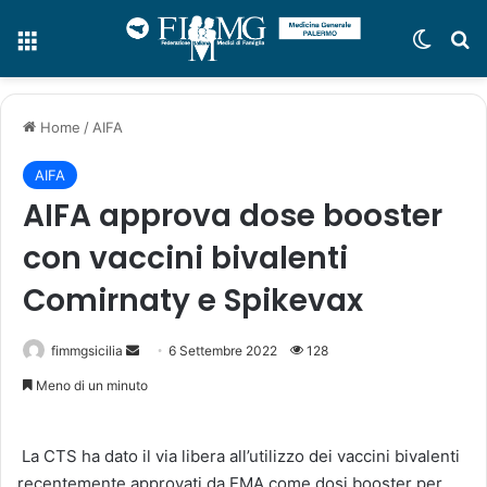
Menu
Cambi
C
Home
/
AIFA
AIFA
AIFA approva dose booster
con vaccini bivalenti
Comirnaty e Spikevax
fimmgsicilia
I
6 Settembre 2022
128
n
Meno di un minuto
v
i
La CTS ha dato il via libera all’utilizzo dei vaccini bivalenti
a
recentemente approvati da EMA come dosi booster per
u