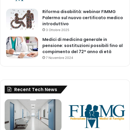
s
Riforma disabilità: webinar FIMMG
t
Palermo sul nuovo certificato medico
r
introduttivo
a
z
3 Ottobre 2025
i
Medici di medicina generale in
o
pensione: sostituzioni possibili fino al
n
compimento del 72° anno di età
e
7 Novembre 2024
t
r
a
m
i
Recent Tech News
t
e
e
r
o
g
a