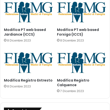
(
o
I
a
n
p
d
p
i
r
a
o
Modifica PT web based
Modifica PT web based
)
p
Jardiance (ICCS)
Forxiga (ICCS)
r
8 Dicembre 2023
8 Dicembre 2023
i
a
t
o
d
e
i
Modifica Registro Entresto
Modifica Registro
f
Calquence
a
8 Dicembre 2023
r
7 Dicembre 2023
m
a
c