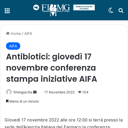
Menu
Cambi
C
Home
/
AIFA
AIFA
Antibiotici: giovedì 17
novembre conferenza
stampa iniziative AIFA
fimmgsicilia
I
17 Novembre 2022
104
n
Meno di un minuto
v
i
Giovedì 17 novembre 2022 alle ore 12:00 si terrà presso la
a
sede dell’Agenzia Italiana del Farmaco la conferenza
u