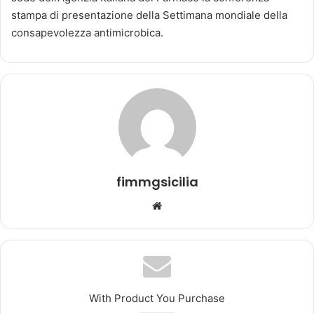
n
stampa di presentazione della Settimana mondiale della
'
consapevolezza antimicrobica.
e
m
a
i
l
fimmgsicilia
We
bsi
te
With Product You Purchase