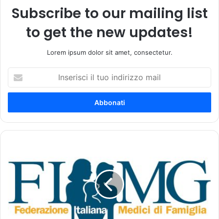
Subscribe to our mailing list
to get the new updates!
Lorem ipsum dolor sit amet, consectetur.
I
n
s
e
r
i
s
c
S
i
o
i
s
l
p
t
e
u
n
o
s
i
i