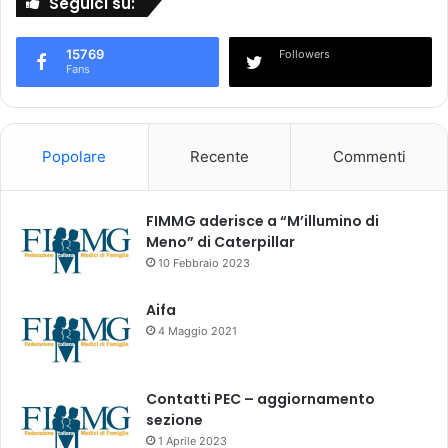
Seguici su:
i
r
e
15769
Followers
s
Fans
p
i
r
a
Popolare
Recente
Commenti
t
o
r
FIMMG aderisce a “M’illumino di
i
Meno” di Caterpillar
c
10 Febbraio 2023
o
n
Aifa
s
4 Maggio 2021
o
m
m
Contatti PEC – aggiornamento
i
sezione
n
1 Aprile 2023
i