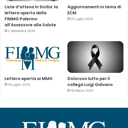
t
Liste d’attesa in Sicilia: la
Aggiornamenti in tema di
o
lettera aperta della
ECM
r
FIMMG Palermo
31 Luglio 2025
e
all’Assessore alla Salute
2 Settembre 2025
Lettera aperta ai MMG
Doloroso lutto per il
collega Luigi Galvano
16 Luglio 2025
18 Marzo 2025