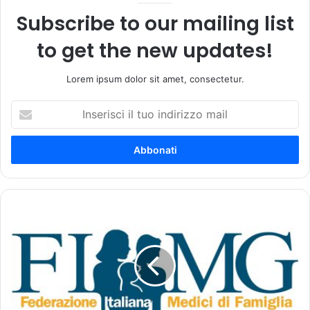
Subscribe to our mailing list
to get the new updates!
Lorem ipsum dolor sit amet, consectetur.
I
n
s
e
r
i
s
c
A
i
t
i
t
l
i
t
v
u
a
o
z