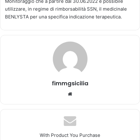
Monitoraggio che a partire dal 30.06.2022 è possibile
a
utilizzare, in regime di rimborsabilità SSN, il medicinale
u
BENLYSTA per una specifica indicazione terapeutica.
n
'
e
m
a
i
l
fimmgsicilia
We
bsi
te
With Product You Purchase