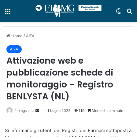
Menu
Cambi
C
Home
/
AIFA
AIFA
Attivazione web e
pubblicazione schede di
monitoraggio – Registro
BENLYSTA (NL)
fimmgsicilia
I
1 Luglio 2022
119
Meno di un minuto
n
v
Si informano gli utenti dei Registri dei Farmaci sottoposti a
i