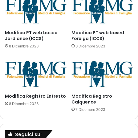
c
h
e
d
e
Modifica PT web based
Modifica PT web based
d
Jardiance (ICCS)
Forxiga (ICCS)
i
8 Dicembre 2023
8 Dicembre 2023
m
o
n
i
t
o
r
Modifica Registro Entresto
Modifica Registro
a
Calquence
g
8 Dicembre 2023
g
7 Dicembre 2023
i
o
-
Seguici su:
R