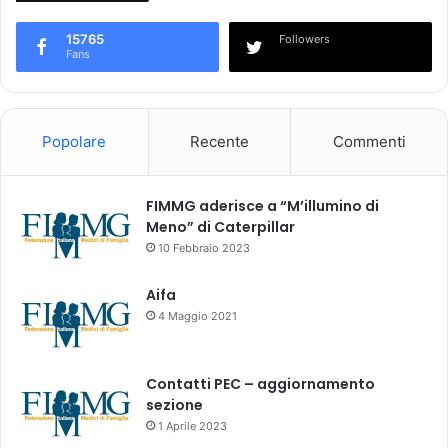
e
g
15765
Followers
i
Fans
s
t
r
o
Popolare
Recente
Commenti
D
A
U
FIMMG aderisce a “M’illumino di
R
Meno” di Caterpillar
I
10 Febbraio 2023
S
M
Aifa
O
4 Maggio 2021
(
L
M
Contatti PEC – aggiornamento
A
sezione
)
1 Aprile 2023