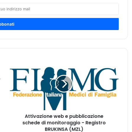
A
t
t
i
v
a
z
i
o
Attivazione web e pubblicazione
n
schede di monitoraggio - Registro
e
w
BRUKINSA (MZL)