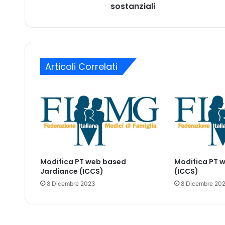
d
sostanziali
z
e
o
l
m
l
a
'
i
i
l
Articoli Correlati
m
p
o
s
t
a
d
i
b
Modifica PT web based
Modifica PT 
o
Jardiance (ICCS)
(ICCS)
l
l
8 Dicembre 2023
8 Dicembre 20
o
s
u