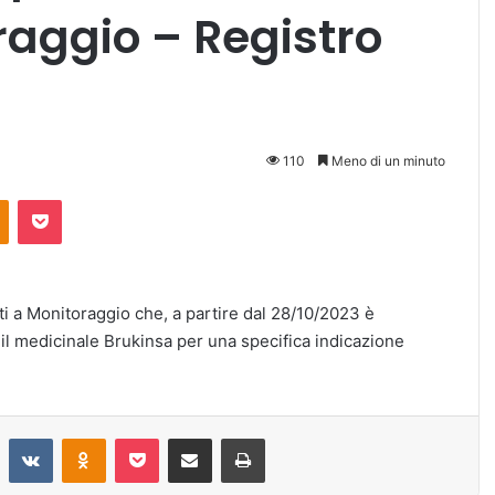
aggio – Registro
110
Meno di un minuto
Odnoklassniki
Pocket
ti a Monitoraggio che, a partire dal 28/10/2023 è
, il medicinale Brukinsa per una specifica indicazione
Reddit
VKontakte
Odnoklassniki
Pocket
Condividi via mail
Stampa