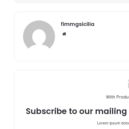
fimmgsicilia
We
bsi
te
With Produ
Subscribe to our mailing 
Lorem ipsum dolor