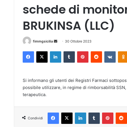
schede di monitor
BRUKINSA (LLC)
fimmgsicilia
I
30 Ottobre 2023
n
Facebook
X
LinkedIn
Tumblr
Pinterest
Reddit
VKontakte
v
i
a
u
Si informano gli utenti dei Registri Farmaci sottopos
n
possibile utilizzare, in regime di rimborsabilità SSN
'
terapeutica.
e
m
a
Facebook
X
LinkedIn
Tumblr
Pinterest
i
Condividi
l