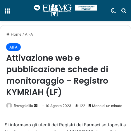
Menu
Cambi
C
Home
/
AIFA
AIFA
Attivazione web e
pubblicazione schede di
monitoraggio – Registro
KYMRIAH (LF)
fimmgsicilia
I
10 Agosto 2023
122
Meno di un minuto
n
v
Si informano gli utenti dei Registri dei Farmaci sottoposti a
i