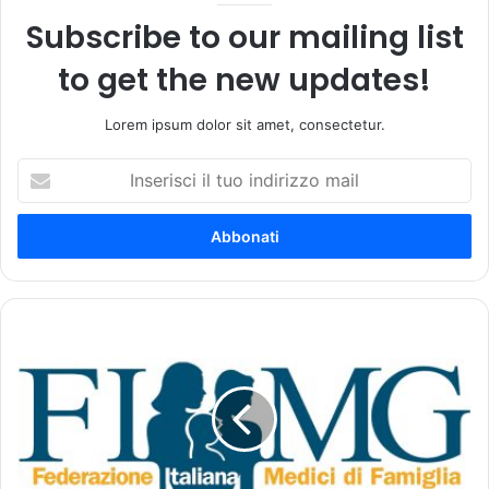
Subscribe to our mailing list
to get the new updates!
Lorem ipsum dolor sit amet, consectetur.
I
n
s
e
r
i
s
c
C
i
o
i
n
l
c
t
o
u
r
o
s