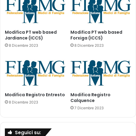
G
r
t
e
r
n
i
z
e
a
Modifica PT web based
Modifica PT web based
n
Jardiance (ICCS)
Forxiga (ICCS)
P
n
L
8 Dicembre 2023
8 Dicembre 2023
i
E
o
N
2
A
0
D
2
R
3
E
/
N
Modifica Registro Entresto
Modifica Registro
2
Calquence
0
8 Dicembre 2023
2
7 Dicembre 2023
6
Seguici su: