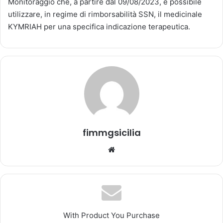
Monitoraggio che, a partire dal 09/08/2023, è possibile
a
utilizzare, in regime di rimborsabilità SSN, il medicinale
u
KYMRIAH per una specifica indicazione terapeutica.
n
'
e
m
a
i
l
fimmgsicilia
We
bsi
te
With Product You Purchase