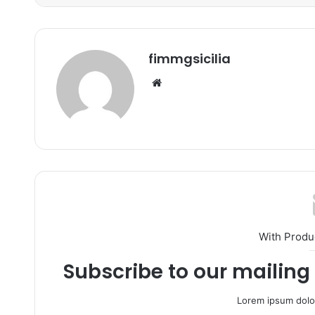
fimmgsicilia
We
bsi
te
With Produ
Subscribe to our mailing 
Lorem ipsum dolor