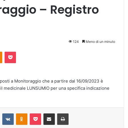
aggio – Registro
124
Meno di un minuto
Odnoklassniki
Pocket
oposti a Monitoraggio che a partire dal 16/09/2023 è
N, il medicinale LUNSUMIO per una specifica indicazione
Reddit
VKontakte
Odnoklassniki
Pocket
Condividi via mail
Stampa