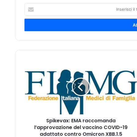
I
n
s
e
r
i
s
c
i
S
i
p
l
i
t
k
u
e
o
v
i
a
n
x
d
:
i
Spikevax: EMA raccomanda
E
r
l’approvazione del vaccino COVID-19
M
i
A
adattato contro Omicron XBB.1.5
z