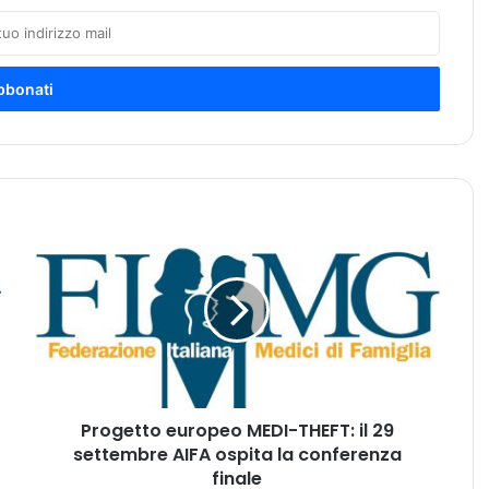
P
r
o
g
e
t
t
o
e
Progetto europeo MEDI-THEFT: il 29
u
settembre AIFA ospita la conferenza
r
o
finale