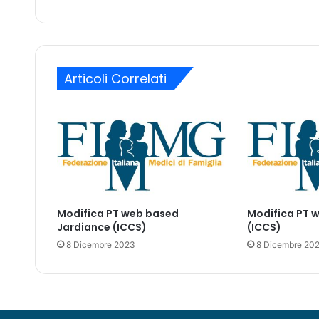
r
z
a
o
c
m
c
a
o
i
Articoli Correlati
m
l
a
n
d
a
l
’
a
p
Modifica PT web based
Modifica PT 
p
Jardiance (ICCS)
(ICCS)
r
8 Dicembre 2023
8 Dicembre 20
o
v
a
z
i