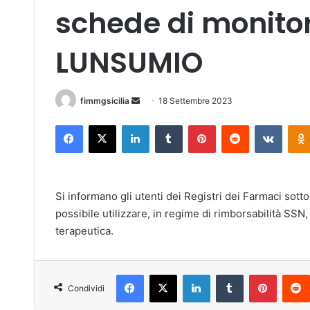
schede di monitor
LUNSUMIO
fimmgsicilia
I
18 Settembre 2023
n
Facebook
X
LinkedIn
Tumblr
Pinterest
Reddit
VKontakte
v
i
a
u
Si informano gli utenti dei Registri dei Farmaci sott
n
possibile utilizzare, in regime di rimborsabilità SS
'
terapeutica.
e
m
a
Facebook
X
LinkedIn
Tumblr
Pinterest
i
Condividi
l