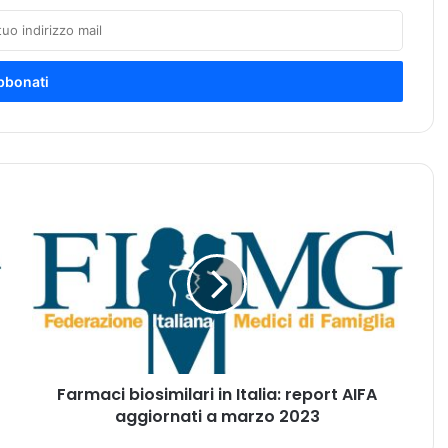
F
a
r
m
a
c
i
b
i
Farmaci biosimilari in Italia: report AIFA
o
aggiornati a marzo 2023
s
i