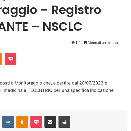
aggio – Registro
ANTE – NSCLC
111
Meno di un minuto
Odnoklassniki
Pocket
oposti a Monitoraggio che, a partire dal 20/07/2023 è
N, il medicinale TECENTRIQ per una specifica indicazione
Reddit
VKontakte
Odnoklassniki
Pocket
Condividi via mail
Stampa