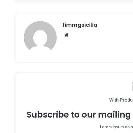
fimmgsicilia
We
bsi
te
With Produ
Subscribe to our mailing 
Lorem ipsum dolor