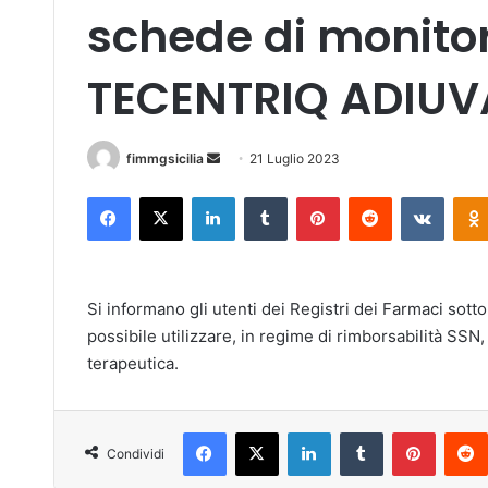
schede di monitor
TECENTRIQ ADIUV
fimmgsicilia
I
21 Luglio 2023
n
Facebook
X
LinkedIn
Tumblr
Pinterest
Reddit
VKontakte
v
i
a
u
Si informano gli utenti dei Registri dei Farmaci sott
n
possibile utilizzare, in regime di rimborsabilità SS
'
terapeutica.
e
m
a
Facebook
X
LinkedIn
Tumblr
Pinterest
i
Condividi
l