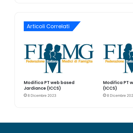
c
z
o
o
n
m
t
a
Articoli Correlati
r
i
o
l
i
l
c
a
l
d
o
Modifica PT web based
Modifica PT 
n
Jardiance (ICCS)
(ICCS)
e
8 Dicembre 2023
8 Dicembre 20
l
l
e
r
i
c