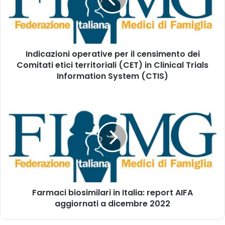
c
u
a
o
z
i
i
n
o
d
Indicazioni operative per il censimento dei
n
i
Comitati etici territoriali (CET) in Clinical Trials
i
r
o
Information System (CTIS)
i
p
z
e
F
z
r
a
o
a
r
m
t
m
a
i
a
i
v
c
l
e
i
p
b
e
i
r
Farmaci biosimilari in Italia: report AIFA
o
i
aggiornati a dicembre 2022
s
l
i
c
m