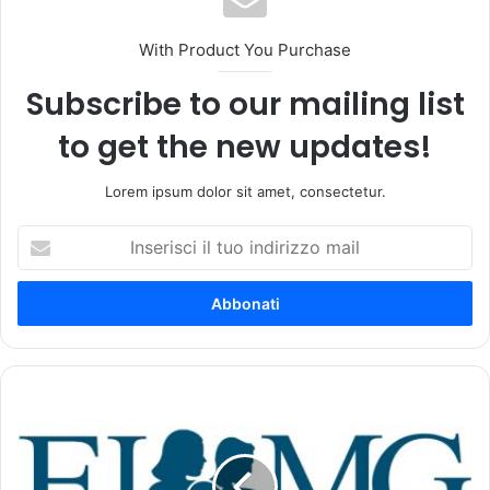
With Product You Purchase
Subscribe to our mailing list
to get the new updates!
Lorem ipsum dolor sit amet, consectetur.
I
n
s
e
r
i
s
c
I
i
n
i
d
l
i
t