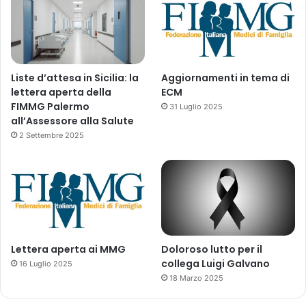
a
t
i
o
n
Liste d’attesa in Sicilia: la
Aggiornamenti in tema di
S
lettera aperta della
ECM
y
FIMMG Palermo
31 Luglio 2025
s
all’Assessore alla Salute
t
2 Settembre 2025
e
m
(
C
T
I
S
)
Lettera aperta ai MMG
Doloroso lutto per il
collega Luigi Galvano
16 Luglio 2025
18 Marzo 2025