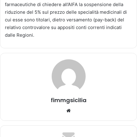
farmaceutiche di chiedere all’AIFA la sospensione della
n
riduzione del 5% sul prezzo delle specialità medicinali di
'
cui esse sono titolari, dietro versamento (pay-back) del
e
relativo controvalore su appositi conti correnti indicati
m
dalle Regioni.
a
i
l
fimmgsicilia
We
bsi
te