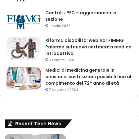
i
e
n
2
Contatti PEC – aggiornamento
C
0
sezione
l
2
1 Aprile 2023
i
2
n
i
Riforma disabilità: webinar FIMMG
c
Palermo sul nuovo certificato medico
a
introduttivo
l
3 Ottobre 2025
T
Medici di medicina generale in
r
pensione: sostituzioni possibili fino al
i
compimento del 72° anno di età
a
7 Novembre 2024
l
s
I
n
f
Recent Tech News
o
r
m