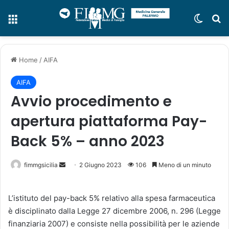
Menu
Cambi
C
Home
/
AIFA
AIFA
Avvio procedimento e
apertura piattaforma Pay-
Back 5% – anno 2023
fimmgsicilia
I
2 Giugno 2023
106
Meno di un minuto
n
v
L’istituto del pay-back 5% relativo alla spesa farmaceutica
i
è disciplinato dalla Legge 27 dicembre 2006, n. 296 (Legge
a
finanziaria 2007) e consiste nella possibilità per le aziende
u