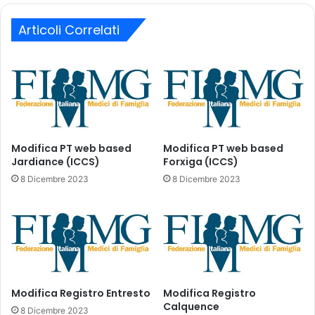
e
i
n
Articoli Correlati
l
s
a
i
r
m
i
e
i
n
n
t
I
o
t
d
a
Modifica PT web based
Modifica PT web based
e
Jardiance (ICCS)
Forxiga (ICCS)
l
i
i
8 Dicembre 2023
8 Dicembre 2023
C
a
o
:
m
r
i
e
t
p
a
o
t
r
i
Modifica Registro Entresto
Modifica Registro
t
Calquence
e
A
8 Dicembre 2023