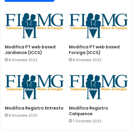
a
m
m
e
a
n
n
t
c
i
h
a
e
t
r
i
Modifica PT web based
Modifica PT web based
a
t
Jardiance (ICCS)
Forxiga (ICCS)
n
o
8 Dicembre 2023
8 Dicembre 2023
n
l
o
o
3
d
.
i
6
R
3
i
2
p
m
Modifica Registro Entresto
Modifica Registro
i
Calquence
e
a
8 Dicembre 2023
d
n
7 Dicembre 2023
i
o
c
d