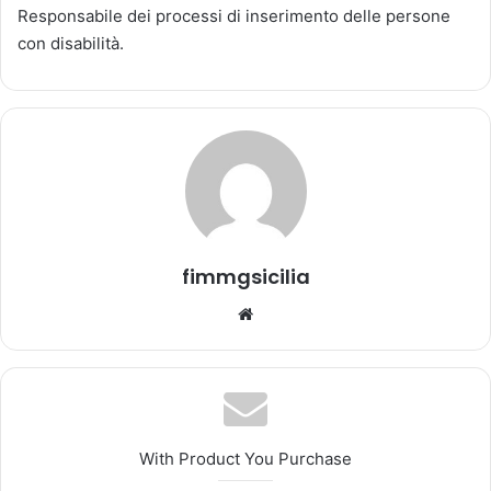
Responsabile dei processi di inserimento delle persone
n
con disabilità.
'
e
m
a
i
l
fimmgsicilia
We
bsi
te
With Product You Purchase