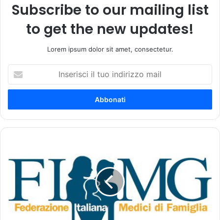
Subscribe to our mailing list
to get the new updates!
Lorem ipsum dolor sit amet, consectetur.
I
n
s
e
r
i
s
c
R
i
a
i
p
l
p
t
o
u
r
o
t
i
o