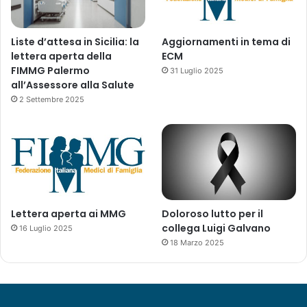
2
1
-
Liste d’attesa in Sicilia: la
Aggiornamenti in tema di
A
lettera aperta della
ECM
g
FIMMG Palermo
31 Luglio 2025
g
all’Assessore alla Salute
i
2 Settembre 2025
o
r
n
a
m
e
n
t
Lettera aperta ai MMG
Doloroso lutto per il
o
collega Luigi Galvano
16 Luglio 2025
d
18 Marzo 2025
e
l
1
0
/