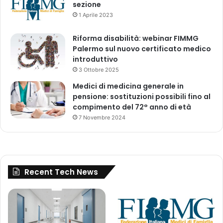
sezione
a
1 Aprile 2023
c
q
Riforma disabilità: webinar FIMMG
u
Palermo sul nuovo certificato medico
i
introduttivo
s
t
3 Ottobre 2025
i
Medici di medicina generale in
d
pensione: sostituzioni possibili fino al
i
compimento del 72° anno di età
r
7 Novembre 2024
e
t
t
i
a
Recent Tech News
n
n
o
2
0