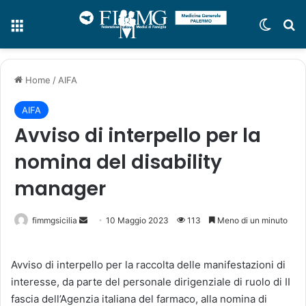
Menu
Cambi
C
Home
/
AIFA
AIFA
Avviso di interpello per la
nomina del disability
manager
fimmgsicilia
I
10 Maggio 2023
113
Meno di un minuto
n
v
Avviso di interpello per la raccolta delle manifestazioni di
i
interesse, da parte del personale dirigenziale di ruolo di II
a
fascia dell’Agenzia italiana del farmaco, alla nomina di
u