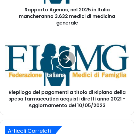
n
A
d
Rapporto Agenas, nel 2025 in Italia
g
i
mancheranno 3.632 medici di medicina
e
r
n
generale
i
a
z
s
R
z
,
i
o
n
e
m
e
p
a
l
i
i
2
l
l
0
o
2
g
5
o
i
Riepilogo dei pagamenti a titolo di Ripiano della
d
n
spesa farmaceutica acquisti diretti anno 2021 -
e
I
i
Aggiornamento del 10/05/2023
t
p
a
a
l
g
i
a
Articoli Correlati