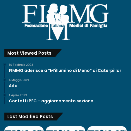
0
5
/
2
0
2
3
Most Viewed Posts
10 Febbraio 2023
FIMMG aderisce a “M’illumino di Meno” di Caterpillar
4 Maggio 2021
Aifa
1 Aprile 2023
Contatti PEC – aggiornamento sezione
Last Modified Posts