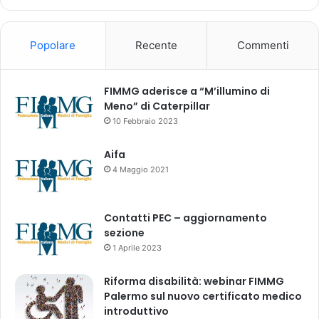
C
L
C
Popolare
Recente
Commenti
FIMMG aderisce a “M’illumino di
Meno” di Caterpillar
10 Febbraio 2023
Aifa
4 Maggio 2021
Contatti PEC – aggiornamento
sezione
1 Aprile 2023
Riforma disabilità: webinar FIMMG
Palermo sul nuovo certificato medico
introduttivo