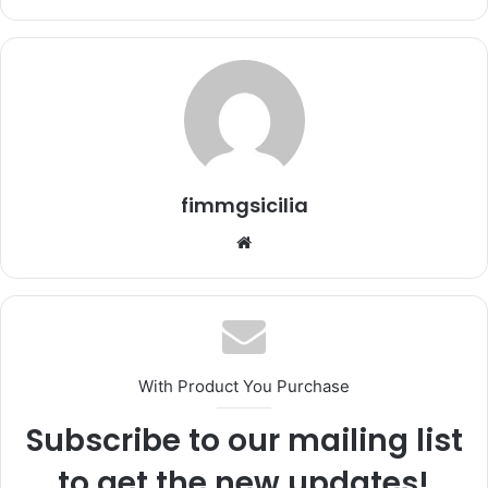
'
e
m
a
i
l
fimmgsicilia
We
bsi
te
With Product You Purchase
Subscribe to our mailing list
to get the new updates!