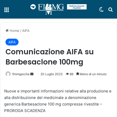
Menu
Cambi
C
Home
/
AIFA
AIFA
Comunicazione AIFA su
Barbesaclone 100mg
fimmgsicilia
I
20 Luglio 2023
86
Meno di un minuto
n
v
Nuove e importanti informazioni relative alla produzione e
i
alla distribuzione del medicinale a denominazione
a
generica Barbesaclone 100 mg compresse rivestite –
u
PROROGA SCADENZA
n