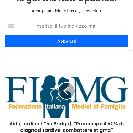
Lorem ipsum dolor sit amet, consectetur.
I
n
s
e
r
i
s
c
A
i
i
i
d
l
s
t
,
u
I
o
a
i
r
n
d
d
Aids, Iardino (The Bridge): "Preoccupa il 50% di
i
i
diagnosi tardive, combattere stigma"
n