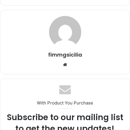
'
e
m
a
i
l
fimmgsicilia
We
bsi
te
With Product You Purchase
Subscribe to our mailing list
to get the new updates!