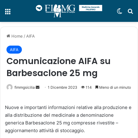
Menu
Cambi
C
Home
/
AIFA
AIFA
Comunicazione AIFA su
Barbesaclone 25 mg
fimmgsicilia
I
1 Dicembre 2023
114
Meno di un minuto
n
v
Nuove e importanti informazioni relative alla produzione e
i
alla distribuzione del medicinale a denominazione
a
generica Barbesaclone 25 mg compresse rivestite –
u
aggiornamento attività di stoccaggio.
n