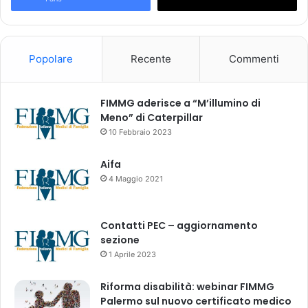
v
r
e
n
,
a
c
t
Popolare
Recente
Commenti
o
i
m
a
b
l
FIMMG aderisce a “M’illumino di
a
u
Meno” di Caterpillar
t
g
10 Febbraio 2023
t
l
e
i
Aifa
r
o
4 Maggio 2021
e
2
s
0
t
2
Contatti PEC – aggiornamento
i
3
sezione
g
1 Aprile 2023
m
a
Riforma disabilità: webinar FIMMG
"
Palermo sul nuovo certificato medico