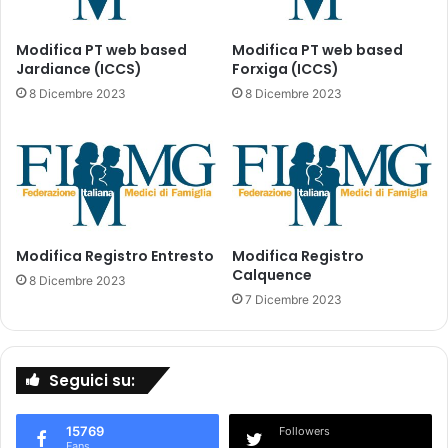
p
I
a
t
i
a
Modifica PT web based
Modifica PT web based
l
Jardiance (ICCS)
Forxiga (ICCS)
l
5
i
8 Dicembre 2023
8 Dicembre 2023
0
a
%
:
d
r
i
e
d
p
i
o
a
r
Modifica Registro Entresto
Modifica Registro
g
t
Calquence
n
A
8 Dicembre 2023
o
I
7 Dicembre 2023
s
F
i
A
t
a
Seguici su:
a
g
r
g
d
i
15769
Followers
i
o
Fans