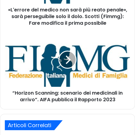
n
e
d
«L'errore del medico non sarà più reato penale»,
d
i
sarà perseguibile solo il dolo. Scotti (Fimmg):
e
r
l
Fare modifica il prima possibile
i
m
z
e
“
z
d
H
o
i
o
m
c
r
a
o
i
i
n
z
l
o
o
n
n
s
S
a
“Horizon Scanning: scenario dei medicinali in
c
r
arrivo”. AIFA pubblica il Rapporto 2023
a
à
n
p
n
i
i
ù
Articoli Correlati
n
r
g