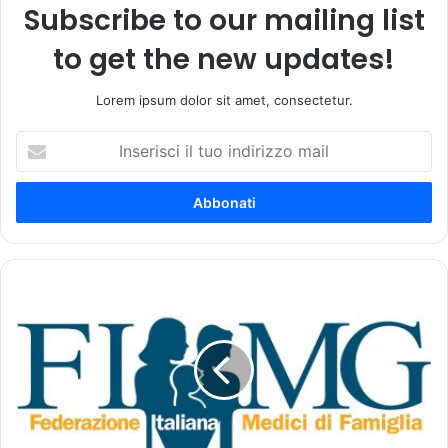
Subscribe to our mailing list
to get the new updates!
Lorem ipsum dolor sit amet, consectetur.
I
n
s
e
r
i
s
c
«
i
L
i
'
l
e
t
r
u
r
o
o
i
r