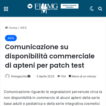
Menu
Cambi
C
Home
/
AIFA
AIFA
Comunicazione su
disponibilità commerciale
di apteni per patch test
fimmgsicilia
I
5 Aprile 2023
104
Meno di un minuto
n
v
Comunicazione riguardo le segnalazioni pervenute circa la
i
non disponibilità in commercio di alcuni apteni della serie
a
base adulti e pediatrica e della serie integrativa cosmetici
u