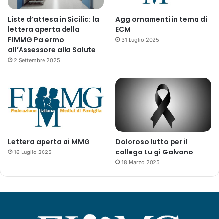
a
i
Liste d’attesa in Sicilia: la
Aggiornamenti in tema di
l
lettera aperta della
ECM
p
FIMMG Palermo
31 Luglio 2025
r
all’Assessore alla Salute
i
2 Settembre 2025
m
a
p
o
s
s
i
b
Lettera aperta ai MMG
Doloroso lutto per il
i
collega Luigi Galvano
16 Luglio 2025
l
18 Marzo 2025
e