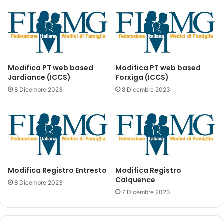
e
:
a
s
t
c
o
e
p
n
e
a
n
r
Modifica PT web based
Modifica PT web based
a
Jardiance (ICCS)
Forxiga (ICCS)
i
l
o
8 Dicembre 2023
8 Dicembre 2023
e
d
»
e
,
i
s
m
a
e
r
d
à
i
p
Modifica Registro Entresto
Modifica Registro
c
Calquence
e
i
8 Dicembre 2023
r
n
7 Dicembre 2023
s
a
e
l
g
i