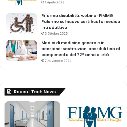
1 Aprile 2023
t
a
i
i
(
Riforma disabilità: webinar FIMMG
l
F
Palermo sul nuovo certificato medico
R
i
introduttivo
a
m
p
3 Ottobre 2025
m
p
Medici di medicina generale in
g
o
pensione: sostituzioni possibili fino al
)
r
compimento del 72° anno di età
:
t
7 Novembre 2024
F
o
a
2
r
0
e
2
m
3
Recent Tech News
o
d
i
f
i
c