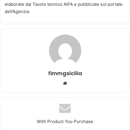
elaborate dal Tavolo tecnico AIFA e pubblicate sul portale
n
dell’Agenzia.
'
e
m
a
i
l
fimmgsicilia
We
bsi
te
With Product You Purchase