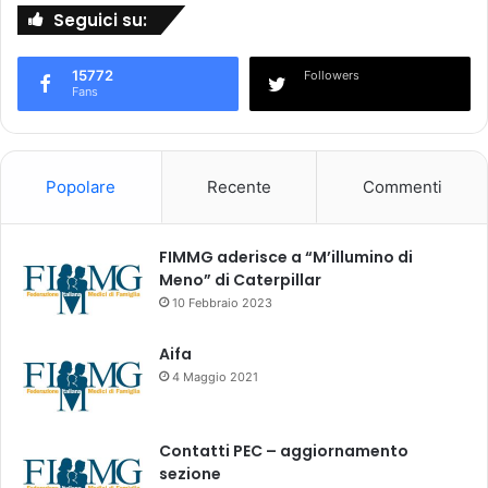
Seguici su:
u
i
i
n
b
a
15772
Followers
i
r
Fans
l
r
e
i
s
v
o
o
Popolare
Recente
Commenti
l
”
o
.
i
A
FIMMG aderisce a “M’illumino di
l
I
Meno” di Caterpillar
d
F
10 Febbraio 2023
o
A
l
p
Aifa
o
u
4 Maggio 2021
.
b
S
b
c
l
Contatti PEC – aggiornamento
o
i
sezione
t
c