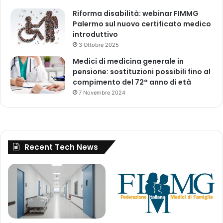
r
g
Riforma disabilità: webinar FIMMG
l
Palermo sul nuovo certificato medico
i
introduttivo
a
3 Ottobre 2025
c
Medici di medicina generale in
q
pensione: sostituzioni possibili fino al
u
compimento del 72° anno di età
i
7 Novembre 2024
s
t
i
d
i
Recent Tech News
r
e
t
t
i
p
e
r