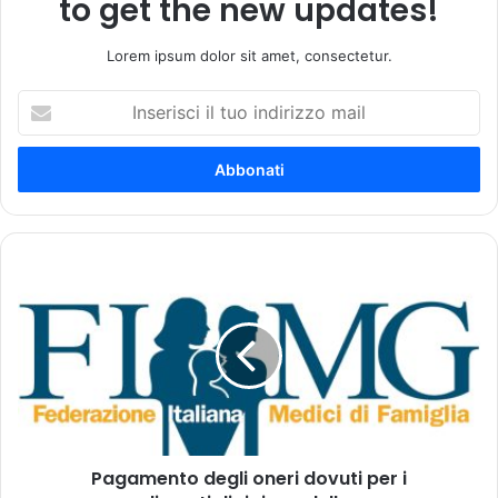
to get the new updates!
Lorem ipsum dolor sit amet, consectetur.
I
n
s
e
r
i
s
c
P
i
a
i
g
l
a
t
m
u
e
o
n
i
t
n
o
d
Pagamento degli oneri dovuti per i
d