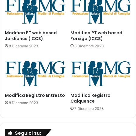
c
n
e
t
d
o
i
d
m
e
Modifica PT web based
Modifica PT web based
e
Jardiance (ICCS)
Forxiga (ICCS)
i
n
c
8 Dicembre 2023
8 Dicembre 2023
t
o
i
n
d
s
i
u
r
m
i
i
p
d
i
Modifica Registro Entresto
Modifica Registro
e
Calquence
a
l
8 Dicembre 2023
n
l
7 Dicembre 2023
o
a
d
N
e
o
Seguici su:
l
t