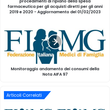
i
procedimenti di ripiano della spesa
e
r
g
farmaceutica per gli acquisti diretti per gli anni
i
l
2019 e 2020 - Aggiornamento del 01/02/2023
z
i
z
o
M
o
n
o
m
e
n
a
r
i
i
i
t
l
d
o
o
r
v
a
u
g
t
Monitoraggio andamento dei consumi della
g
i
Nota AIFA 97
i
p
o
e
a
r
n
i
Articoli Correlati
d
p
a
r
m
o
e