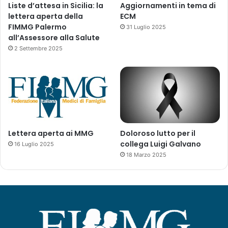
Liste d’attesa in Sicilia: la
Aggiornamenti in tema di
g
lettera aperta della
ECM
l
FIMMG Palermo
31 Luglio 2025
i
all’Assessore alla Salute
a
2 Settembre 2025
n
n
i
2
0
1
9
e
Lettera aperta ai MMG
Doloroso lutto per il
2
collega Luigi Galvano
16 Luglio 2025
0
18 Marzo 2025
2
0
-
A
g
g
i