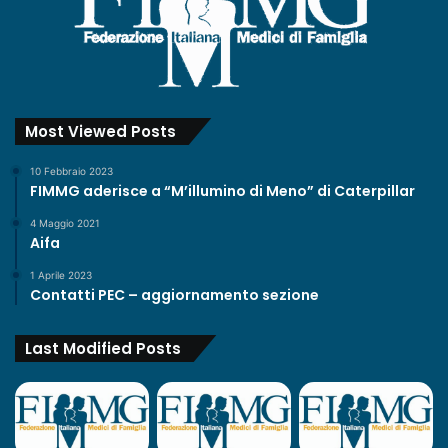
o
r
n
a
m
e
Most Viewed Posts
n
t
10 Febbraio 2023
o
FIMMG aderisce a “M’illumino di Meno” di Caterpillar
d
e
4 Maggio 2021
l
Aifa
0
1 Aprile 2023
1
Contatti PEC – aggiornamento sezione
/
0
2
Last Modified Posts
/
2
0
2