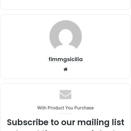
n
'
e
m
a
i
l
fimmgsicilia
We
bsi
te
With Product You Purchase
Subscribe to our mailing list