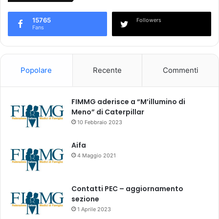
l
a
a
A
15765
Followers
s
I
Fans
p
F
e
A
s
9
a
7
Popolare
Recente
Commenti
f
a
r
FIMMG aderisce a “M’illumino di
m
Meno” di Caterpillar
a
10 Febbraio 2023
c
e
Aifa
u
4 Maggio 2021
t
i
c
Contatti PEC – aggiornamento
a
sezione
p
1 Aprile 2023
e