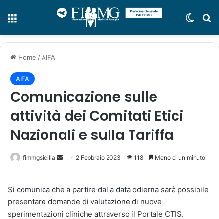
Menu
Cambi
C
Home
/
AIFA
AIFA
Comunicazione sulle
attività dei Comitati Etici
Nazionali e sulla Tariffa
fimmgsicilia
I
2 Febbraio 2023
118
Meno di un minuto
n
v
Si comunica che a partire dalla data odierna sarà possibile
i
presentare domande di valutazione di nuove
a
sperimentazioni cliniche attraverso il Portale CTIS.
u