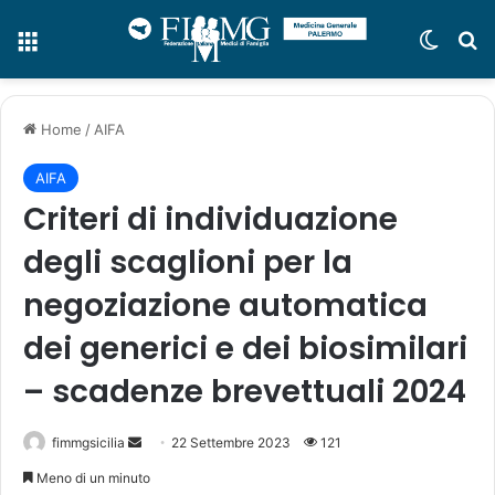
Menu
Cambi
C
Home
/
AIFA
AIFA
Criteri di individuazione
degli scaglioni per la
negoziazione automatica
dei generici e dei biosimilari
– scadenze brevettuali 2024
fimmgsicilia
I
22 Settembre 2023
121
n
Meno di un minuto