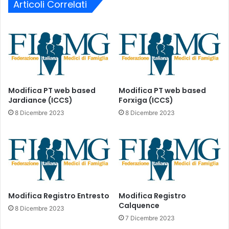
n
Articoli Correlati
n
i
v
s
e
u
g
l
n
l
o
e
c
l
o
i
n
Modifica PT web based
Modifica PT web based
s
Jardiance (ICCS)
Forxiga (ICCS)
S
t
c
8 Dicembre 2023
8 Dicembre 2023
e
o
d
t
i
t
a
i
t
e
t
O
e
l
Modifica Registro Entresto
Modifica Registro
s
i
Calquence
a
v
8 Dicembre 2023
,
e
7 Dicembre 2023
S
t