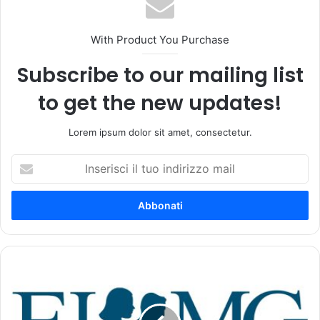
With Product You Purchase
Subscribe to our mailing list
to get the new updates!
Lorem ipsum dolor sit amet, consectetur.
I
n
s
e
r
i
s
c
A
i
n
i
e
l
l