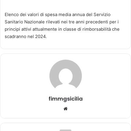
v
i
Elenco dei valori di spesa media annua del Servizio
a
Sanitario Nazionale rilevati nei tre anni precedenti per i
u
n
principi attivi attualmente in classe di rimborsabilità che
'
scadranno nel 2024.
e
m
a
i
l
fimmgsicilia
We
bsi
te