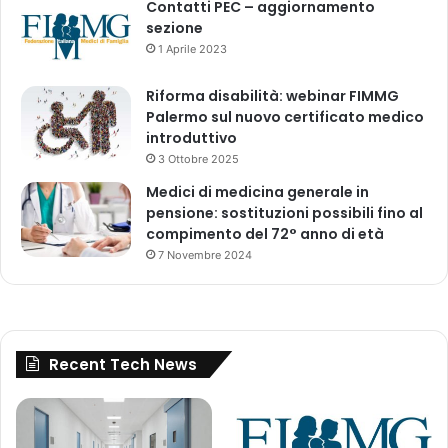
Contatti PEC – aggiornamento
e
sezione
r
1 Aprile 2023
n
o
Riforma disabilità: webinar FIMMG
"
Palermo sul nuovo certificato medico
introduttivo
3 Ottobre 2025
Medici di medicina generale in
pensione: sostituzioni possibili fino al
compimento del 72° anno di età
7 Novembre 2024
Recent Tech News