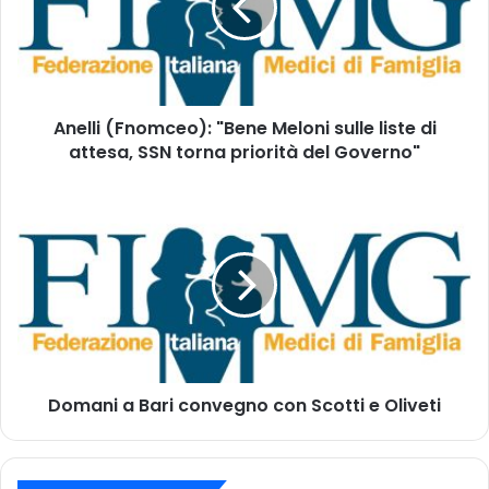
t
l
u
i
o
(
i
F
n
n
d
Anelli (Fnomceo): "Bene Meloni sulle liste di
o
i
attesa, SSN torna priorità del Governo"
m
r
c
i
e
D
z
o
o
z
)
m
o
:
a
m
"
n
a
B
i
i
e
a
l
n
B
e
a
M
Domani a Bari convegno con Scotti e Oliveti
r
e
i
l
c
o
o