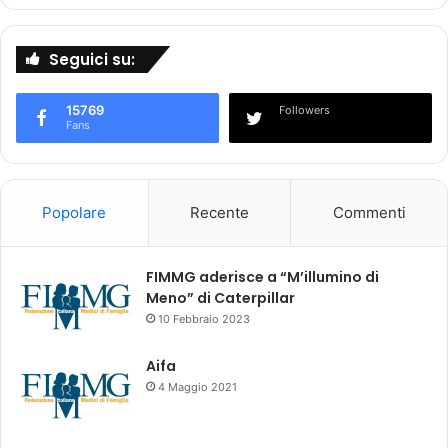
S
i
N
Seguici su:
t
o
r
15769
Followers
n
Fans
a
p
r
i
Popolare
Recente
Commenti
o
r
i
FIMMG aderisce a “M’illumino di
t
Meno” di Caterpillar
à
10 Febbraio 2023
d
e
Aifa
l
4 Maggio 2021
G
o
v