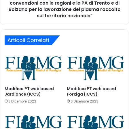
S
s
convenzioni con le regioni e le PA di Trento e di
U
u
Bolzano per la lavorazione del plasma raccolto
)
"
sul territorio nazionale"
–
I
p
s
a
t
z
a
Articoli Correlati
i
n
e
z
n
e
t
p
i
e
c
r
o
l
n
'
Modifica PT web based
Modifica PT web based
d
i
Jardiance (ICCS)
Forxiga (ICCS)
a
n
8 Dicembre 2023
8 Dicembre 2023
t
s
a
e
d
r
i
i
v