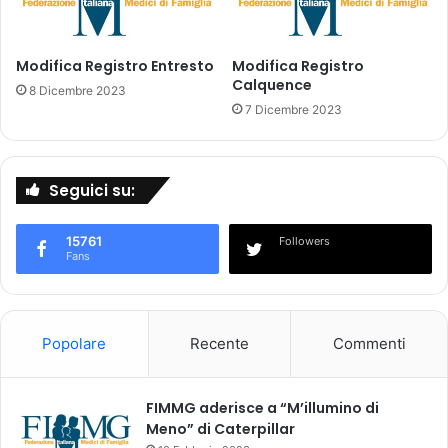
m
a
e
l
n
u
t
Modifica Registro Entresto
Modifica Registro
t
Calquence
o
8 Dicembre 2023
a
n
7 Dicembre 2023
z
e
i
l
o
l
n
Seguici su:
'
e
e
a
l
15761
Followers
n
e
Fans
t
n
e
c
c
o
e
d
Popolare
Recente
Commenti
d
e
e
l
n
l
FIMMG aderisce a “M’illumino di
t
e
Meno” di Caterpillar
e
a