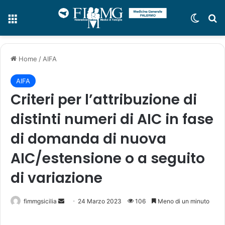
Menu
Cambi
C
Home
/
AIFA
AIFA
Criteri per l’attribuzione di
distinti numeri di AIC in fase
di domanda di nuova
AIC/estensione o a seguito
di variazione
fimmgsicilia
I
24 Marzo 2023
106
Meno di un minuto
n