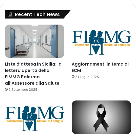
p
u
Recent Tech News
l
a
r
e
c
o
n
v
Liste d’attesa in Sicilia: la
Aggiornamenti in tema di
e
lettera aperta della
ECM
n
FIMMG Palermo
31 Luglio 2025
z
all’Assessore alla Salute
i
2 Settembre 2025
o
n
i
c
o
n
l