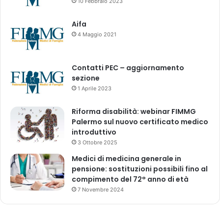
10 Febbraio 2023
a
z
l
i
Aifa
1
e
4 Maggio 2021
7
n
/
d
0
e
Contatti PEC – aggiornamento
1
a
sezione
/
u
2
1 Aprile 2023
t
0
o
2
r
Riforma disabilità: webinar FIMMG
3
i
Palermo sul nuovo certificato medico
z
introduttivo
z
3 Ottobre 2025
a
Medici di medicina generale in
t
pensione: sostituzioni possibili fino al
e
compimento del 72° anno di età
a
7 Novembre 2024
s
t
i