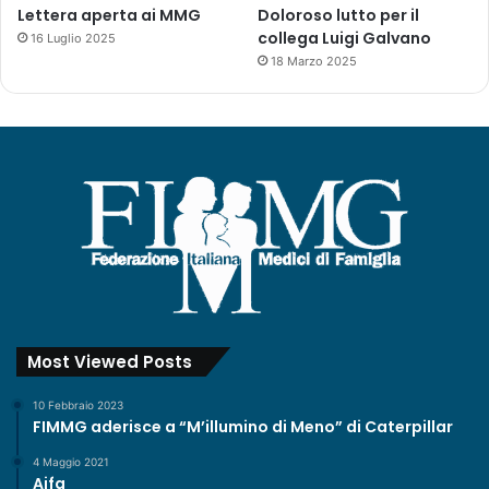
e
Lettera aperta ai MMG
Doloroso lutto per il
r
collega Luigi Galvano
16 Luglio 2025
e
18 Marzo 2025
g
i
o
n
i
e
l
e
P
A
d
i
T
Most Viewed Posts
r
e
10 Febbraio 2023
n
FIMMG aderisce a “M’illumino di Meno” di Caterpillar
t
o
4 Maggio 2021
Aifa
e