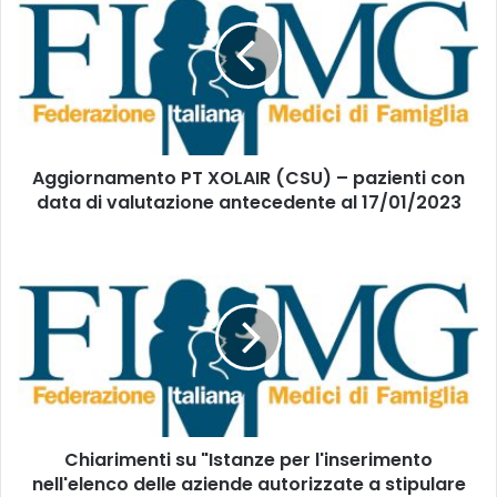
i
g
l
i
t
o
u
r
o
n
i
a
n
m
d
Aggiornamento PT XOLAIR (CSU) – pazienti con
e
i
data di valutazione antecedente al 17/01/2023
n
r
t
i
o
C
z
P
h
z
T
i
o
X
a
m
O
r
a
L
i
i
A
m
l
I
e
R
n
(
Chiarimenti su "Istanze per l'inserimento
t
C
nell'elenco delle aziende autorizzate a stipulare
i