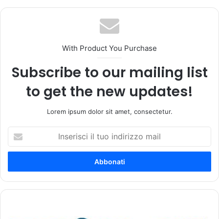
te
With Product You Purchase
Subscribe to our mailing list
to get the new updates!
Lorem ipsum dolor sit amet, consectetur.
I
n
s
e
r
i
s
c
A
i
g