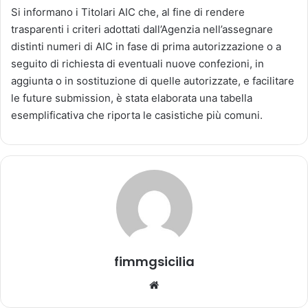
v
Si informano i Titolari AIC che, al fine di rendere
i
trasparenti i criteri adottati dall’Agenzia nell’assegnare
a
distinti numeri di AIC in fase di prima autorizzazione o a
u
seguito di richiesta di eventuali nuove confezioni, in
n
aggiunta o in sostituzione di quelle autorizzate, e facilitare
'
le future submission, è stata elaborata una tabella
e
esemplificativa che riporta le casistiche più comuni.
m
a
i
l
fimmgsicilia
We
bsi