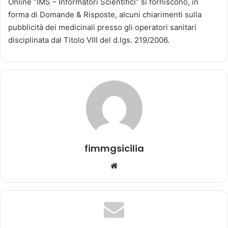
Online “IMS – Informatori Scientifici” si forniscono, in
a
forma di Domande & Risposte, alcuni chiarimenti sulla
u
pubblicità dei medicinali presso gli operatori sanitari
n
disciplinata dal Titolo VIII del d.lgs. 219/2006.
'
e
m
a
i
l
fimmgsicilia
We
bsi
te