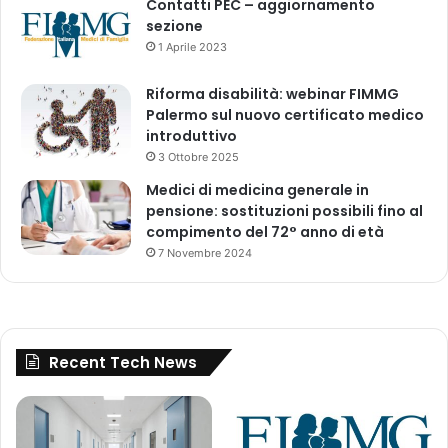
Contatti PEC – aggiornamento
o
sezione
p
1 Aprile 2023
a
c
Riforma disabilità: webinar FIMMG
a
Palermo sul nuovo certificato medico
m
introduttivo
p
a
3 Ottobre 2025
g
Medici di medicina generale in
n
pensione: sostituzioni possibili fino al
a
compimento del 72° anno di età
d
7 Novembre 2024
i
s
c
r
e
Recent Tech News
d
i
t
o