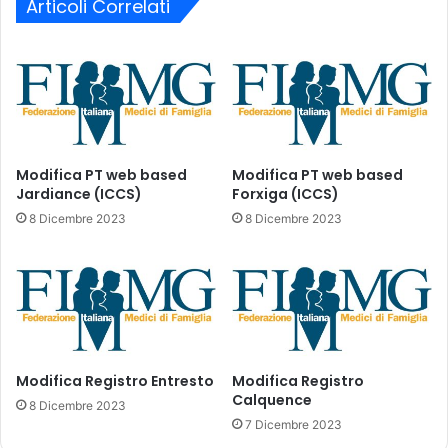
o
e
Articoli Correlati
n
n
a
u
l
t
i
e
p
q
e
u
r
o
C
t
Modifica PT web based
Modifica PT web based
O
e
Jardiance (ICCS)
Forxiga (ICCS)
V
t
8 Dicembre 2023
8 Dicembre 2023
I
r
D
a
-
s
1
f
9
e
:
r
p
i
u
Modifica Registro Entresto
Modifica Registro
t
Calquence
b
i
8 Dicembre 2023
b
,
7 Dicembre 2023
l
d