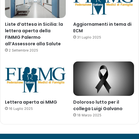
d
i
t
u
Liste d’attesa in Sicilia: la
Aggiornamenti in tema di
t
lettera aperta della
ECM
t
FIMMG Palermo
31 Luglio 2025
a
all’Assessore alla Salute
l
2 Settembre 2025
a
c
a
t
e
g
o
r
Lettera aperta ai MMG
Doloroso lutto per il
i
collega Luigi Galvano
16 Luglio 2025
a
18 Marzo 2025
»