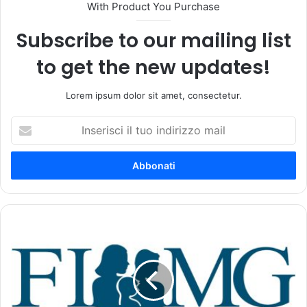
With Product You Purchase
Subscribe to our mailing list
to get the new updates!
Lorem ipsum dolor sit amet, consectetur.
I
n
s
e
r
i
s
c
M
i
o
i
n
l
i
t
t
u
o