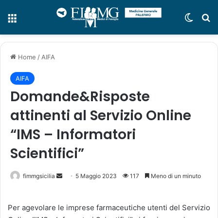
Menu
Cambi
C
Home
/
AIFA
AIFA
Domande&Risposte
attinenti al Servizio Online
“IMS – Informatori
Scientifici”
fimmgsicilia
I
5 Maggio 2023
117
Meno di un minuto
n
v
Per agevolare le imprese farmaceutiche utenti del Servizio
i