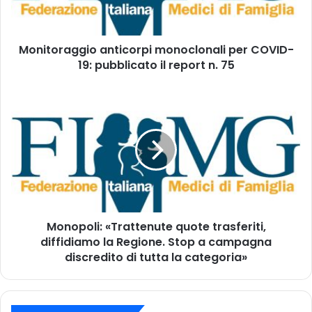
o
r
i
a
n
g
d
Monitoraggio anticorpi monoclonali per COVID-
g
i
19: pubblicato il report n. 75
i
r
o
i
a
M
z
n
o
z
t
n
o
i
o
m
c
p
a
o
o
i
r
l
l
p
i
i
:
m
Monopoli: «Trattenute quote trasferiti,
«
o
diffidiamo la Regione. Stop a campagna
T
n
r
discredito di tutta la categoria»
o
a
c
t
l
t