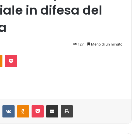
e in difesa del
a
127
Meno di un minuto
Odnoklassniki
Pocket
Reddit
VKontakte
Odnoklassniki
Pocket
Condividi via mail
Stampa