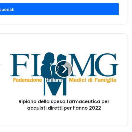
R
i
p
i
a
n
o
d
e
Ripiano della spesa farmaceutica per
l
acquisti diretti per l’anno 2022
l
a
s
p