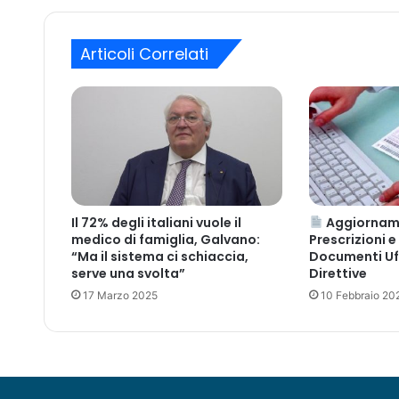
l
m
l
a
a
i
Articoli Correlati
s
l
p
e
s
a
f
a
r
m
Il 72% degli italiani vuole il
Aggiorname
a
medico di famiglia, Galvano:
Prescrizioni e
c
“Ma il sistema ci schiaccia,
Documenti Uff
e
serve una svolta”
Direttive
u
17 Marzo 2025
10 Febbraio 20
t
i
c
a
(
g