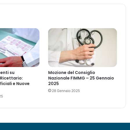
e
s
a
f
a
r
m
a
c
e
u
t
nti su
Mozione del Consiglio
i
 Ricettario:
Nazionale FIMMG – 25 Gennaio
c
iciali e Nuove
2025
a
28 Gennaio 2025
p
25
e
r
a
c
q
u