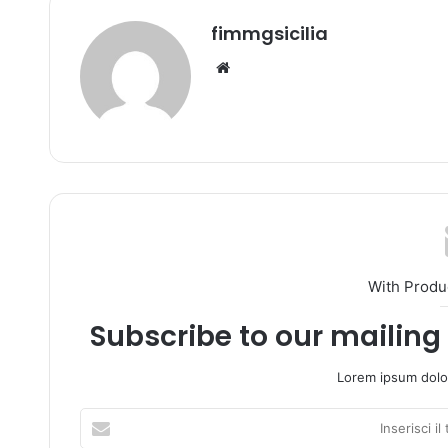
fimmgsicilia
We
bsi
te
With Produ
Subscribe to our mailing 
Lorem ipsum dolor
I
n