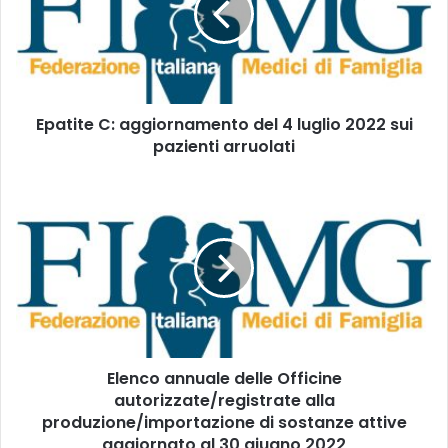
t
i
u
t
o
e
i
C
n
:
d
Epatite C: aggiornamento del 4 luglio 2022 sui
a
i
pazienti arruolati
g
r
g
i
i
E
z
o
l
z
r
e
o
n
n
m
a
c
a
m
o
i
e
a
l
n
n
t
n
o
Elenco annuale delle Officine
u
d
autorizzate/registrate alla
a
e
l
produzione/importazione di sostanze attive
l
e
aggiornato al 30 giugno 2022