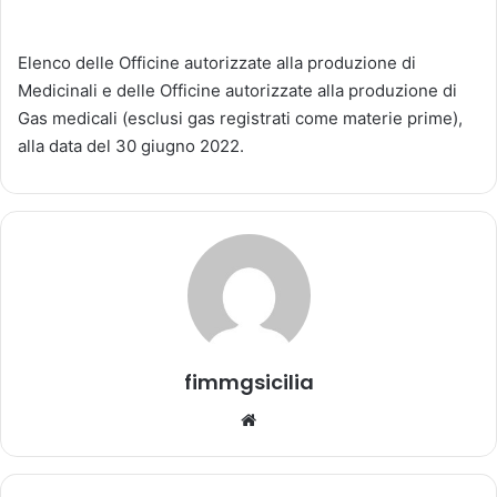
n
v
Elenco delle Officine autorizzate alla produzione di
i
Medicinali e delle Officine autorizzate alla produzione di
a
Gas medicali (esclusi gas registrati come materie prime),
u
alla data del 30 giugno 2022.
n
'
e
m
a
i
l
fimmgsicilia
We
bsi
te