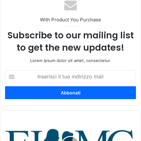
With Product You Purchase
Subscribe to our mailing list
to get the new updates!
Lorem ipsum dolor sit amet, consectetur.
I
n
s
e
r
i
s
c
E
i
p
i
a
l
t