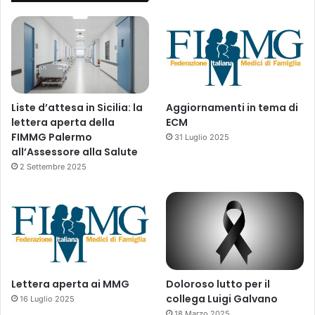
s
o
s
t
a
n
z
Liste d’attesa in Sicilia: la
Aggiornamenti in tema di
e
lettera aperta della
ECM
a
FIMMG Palermo
31 Luglio 2025
t
all’Assessore alla Salute
t
2 Settembre 2025
i
v
e
a
g
g
i
o
Lettera aperta ai MMG
Doloroso lutto per il
r
collega Luigi Galvano
16 Luglio 2025
n
18 Marzo 2025