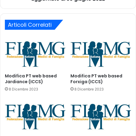
4
d
l
e
u
l
g
l
Articoli Correlati
l
e
i
O
o
f
2
f
0
i
2
c
2
i
s
n
Modifica PT web based
Modifica PT web based
u
e
Jardiance (ICCS)
Forxiga (ICCS)
i
a
8 Dicembre 2023
8 Dicembre 2023
p
u
a
t
z
o
i
r
e
i
n
z
t
z