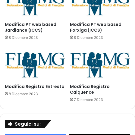
c
i
a
z
Modifica PT web based
Modifica PT web based
i
Jardiance (ICCS)
Forxiga (ICCS)
o
8 Dicembre 2023
8 Dicembre 2023
n
e
a
M
E
K
T
Modifica Registro Entresto
Modifica Registro
O
Calquence
V
8 Dicembre 2023
I
7 Dicembre 2023
(
m
e
Seguici su:
l
a