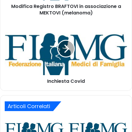
d
Modifica Registro BRAFTOVI in associazione a
e
i
MEKTOVI (melanoma)
g
r
i
i
s
I
z
t
n
z
r
c
o
o
h
m
B
i
a
R
e
i
A
s
l
F
t
T
a
O
Inchiesta Covid
C
V
o
I
v
i
i
n
Articoli Correlati
d
a
s
s
o