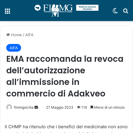
Menu
Cambi
C
Home
/
AIFA
AIFA
EMA raccomanda la revoca
dell’autorizzazione
all’immissione in
commercio di Adakveo
fimmgsicilia
I
27 Maggio 2023
116
Meno di un minuto
n
v
Il CHMP ha ritenuto che i benefici del medicinale non sono
i