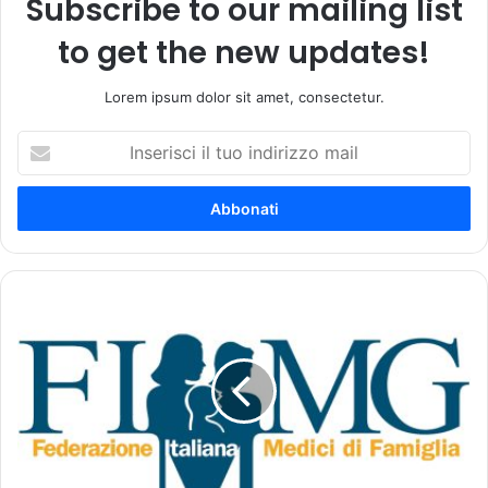
Subscribe to our mailing list
to get the new updates!
Lorem ipsum dolor sit amet, consectetur.
I
n
s
e
r
i
s
c
M
i
o
i
d
l
i
t
f
u
i
o
c
i
a
n
R