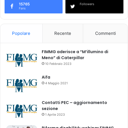
n
15765
Followers
o
Fans
m
a
)
Popolare
Recente
Commenti
FIMMG aderisce a “M’illumino di
Meno” di Caterpillar
10 Febbraio 2023
Aifa
4 Maggio 2021
Contatti PEC – aggiornamento
sezione
1 Aprile 2023
Riforma disabilità: webinar FIMMG