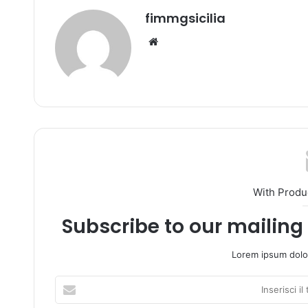
fimmgsicilia
We
bsi
te
With Produ
Subscribe to our mailing 
Lorem ipsum dolor
I
n