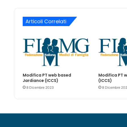
a
a
m
i
e
l
Articoli Correlati
n
t
i
a
t
i
t
o
l
Modifica PT web based
Modifica PT 
o
Jardiance (ICCS)
(ICCS)
d
i
8 Dicembre 2023
8 Dicembre 20
R
i
p
i
a
n