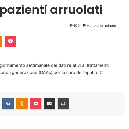
pazienti arruolati
109
Meno di un minuto
Odnoklassniki
Pocket
giornamento settimanale dei dati relativi ai trattamenti
econda generazione (DAAs) per la cura dell’epatite C
Reddit
VKontakte
Odnoklassniki
Pocket
Condividi via mail
Stampa