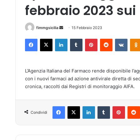
febbraio 2023 sui 
fimmgsicilia
I
15 Febbraio 2023
n
Facebook
X
LinkedIn
Tumblr
Pinterest
Reddit
VKontakte
v
i
a
u
L’Agenzia Italiana del Farmaco rende disponibile l’ag
n
con i nuovi farmaci ad azione antivirale diretta di s
'
cronica, raccolti dai Registri di monitoraggio AIFA.
e
m
a
Facebook
X
LinkedIn
Tumblr
Pinterest
i
Condividi
l