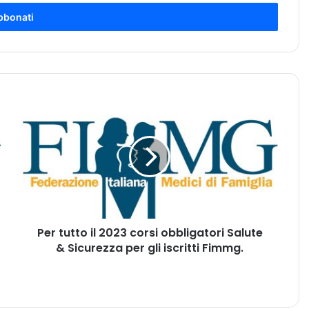
P
e
r
t
u
t
t
o
i
Per tutto il 2023 corsi obbligatori Salute
l
& Sicurezza per gli iscritti Fimmg.
2
0
2
3
c