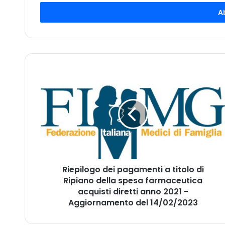
s
e
r
i
s
c
i
R
i
i
l
e
t
p
u
i
o
l
i
o
n
g
d
o
i
Riepilogo dei pagamenti a titolo di
d
r
Ripiano della spesa farmaceutica
e
i
i
acquisti diretti anno 2021 -
z
p
Aggiornamento del 14/02/2023
z
a
o
g
m