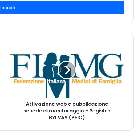
A
t
t
i
v
a
z
i
o
Attivazione web e pubblicazione
n
schede di monitoraggio - Registro
e
w
BYLVAY (PFIC)
e
b
e