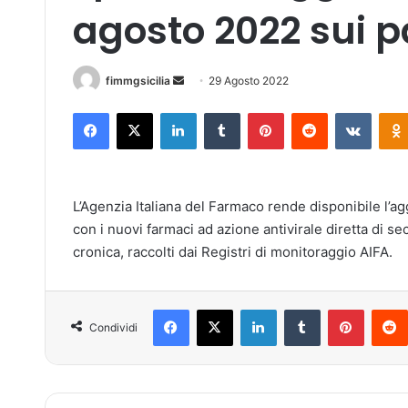
agosto 2022 sui pa
fimmgsicilia
I
29 Agosto 2022
n
Facebook
X
LinkedIn
Tumblr
Pinterest
Reddit
VKontakte
v
i
a
u
L’Agenzia Italiana del Farmaco rende disponibile l’ag
n
con i nuovi farmaci ad azione antivirale diretta di s
'
cronica, raccolti dai Registri di monitoraggio AIFA.
e
m
a
Facebook
X
LinkedIn
Tumblr
Pinterest
i
Condividi
l