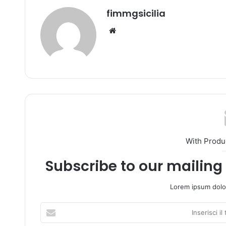
fimmgsicilia
We
bsi
te
With Produ
Subscribe to our mailing 
Lorem ipsum dolor
I
n