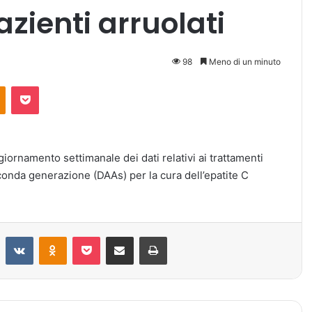
zienti arruolati
98
Meno di un minuto
Odnoklassniki
Pocket
giornamento settimanale dei dati relativi ai trattamenti
econda generazione (DAAs) per la cura dell’epatite C
Reddit
VKontakte
Odnoklassniki
Pocket
Condividi via mail
Stampa