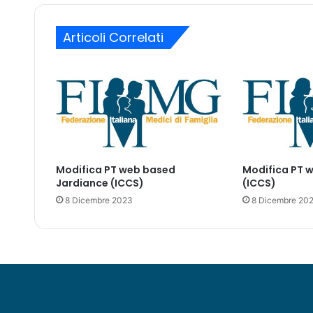
i
a
c
i
Articoli Correlati
o
l
r
p
i
m
o
n
o
c
Modifica PT web based
Modifica PT 
l
Jardiance (ICCS)
(ICCS)
o
8 Dicembre 2023
8 Dicembre 20
n
a
l
i
p
e
r
C