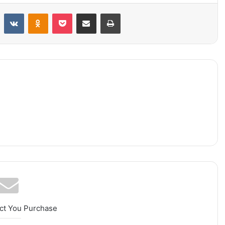
Reddit
VKontakte
Odnoklassniki
Pocket
Condividi via mail
Stampa
ct You Purchase