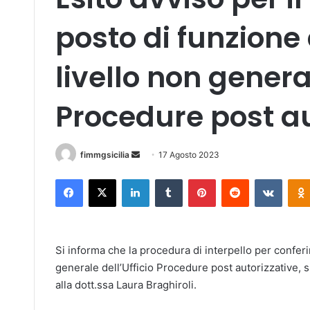
posto di funzione 
livello non genera
Procedure post au
fimmgsicilia
I
17 Agosto 2023
n
Facebook
X
LinkedIn
Tumblr
Pinterest
Reddit
VKontakte
v
i
a
u
Si informa che la procedura di interpello per conferi
n
generale dell’Ufficio Procedure post autorizzative, s
'
alla dott.ssa Laura Braghiroli.
e
m