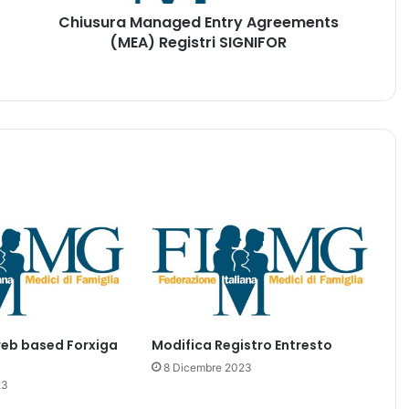
M
Chiusura Managed Entry Agreements
a
(MEA) Registri SIGNIFOR
n
a
g
e
d
E
n
t
r
y
A
g
r
e
e
m
web based Forxiga
Modifica Registro Entresto
e
n
8 Dicembre 2023
23
t
s