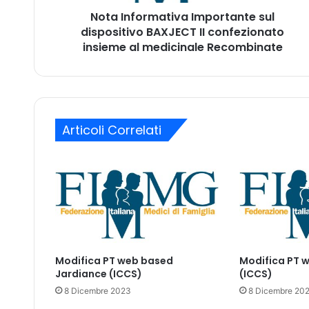
r
i
Nota Informativa Importante sul
m
r
dispositivo BAXJECT II confezionato
a
i
t
insieme al medicinale Recombinate
z
i
z
v
o
a
m
I
a
m
i
Articoli Correlati
p
l
o
r
t
a
n
t
e
s
Modifica PT web based
Modifica PT 
u
Jardiance (ICCS)
(ICCS)
l
8 Dicembre 2023
8 Dicembre 20
d
i