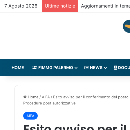
7 Agosto 2026
Ultime notizie
Aggiornamenti in tem
HOME
FIMMG PALERMO
NEWS
DOCU
Home
/
AIFA
/
Esito avviso per il conferimento del posto d
Procedure post autorizzative
AIFA
Esito avviso per i