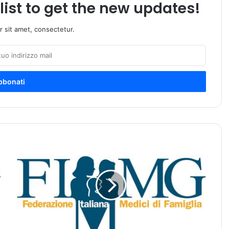
list to get the new updates!
 sit amet, consectetur.
C
h
i
u
s
u
r
a