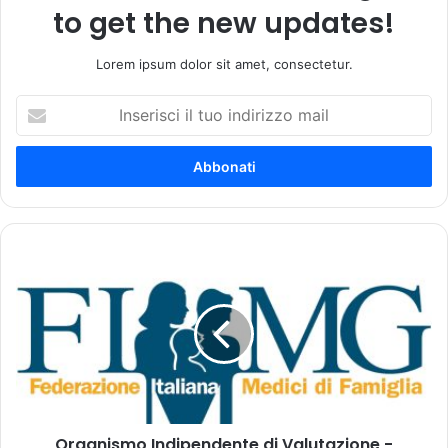
to get the new updates!
Lorem ipsum dolor sit amet, consectetur.
I
n
s
e
r
i
s
c
O
i
r
i
g
l
a
t
n
u
i
o
s
i
m
n
o
d
Organismo Indipendente di Valutazione -
I