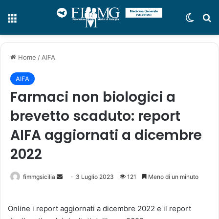
Menu
Cambi
C
Home
/
AIFA
AIFA
Farmaci non biologici a
brevetto scaduto: report
AIFA aggiornati a dicembre
2022
fimmgsicilia
I
3 Luglio 2023
121
Meno di un minuto
n
v
Online i report aggiornati a dicembre 2022 e il report
i