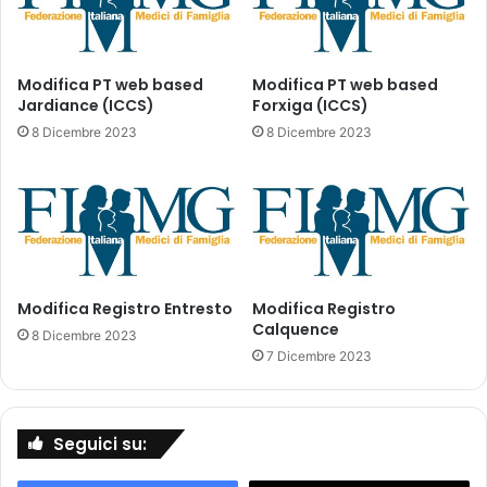
o
m
n
p
e
i
-
e
Modifica PT web based
Modifica PT web based
a
Jardiance (ICCS)
Forxiga (ICCS)
4
g
5
8 Dicembre 2023
8 Dicembre 2023
g
a
i
n
o
n
r
i
n
,
a
s
m
t
Modifica Registro Entresto
Modifica Registro
e
u
Calquence
n
d
8 Dicembre 2023
t
i
7 Dicembre 2023
o
o
s
d
e
e
Seguici su:
z
l
i
S