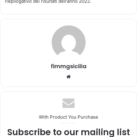
riepilogativo dei risultati dell’anno 2022.
a
u
n
'
e
m
a
i
l
fimmgsicilia
We
bsi
te
With Product You Purchase
Subscribe to our mailing list