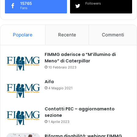
o
e
15765
Followers
n
n
Fans
e
a
t
o
:
Popolare
Recente
Commenti
FIMMG aderisce a “M’illumino di
Meno” di Caterpillar
10 Febbraio 2023
Aifa
4 Maggio 2021
Contatti PEC – aggiornamento
sezione
1 Aprile 2023
Riforma disabilità: webinar FIMMG