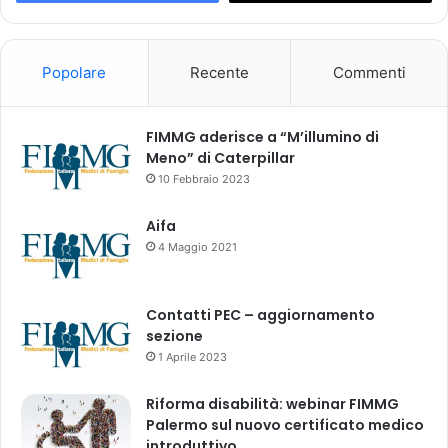
e
a
s
b
a
)
Popolare
Recente
Commenti
n
i
t
FIMMG aderisce a “M’illumino di
a
Meno” di Caterpillar
r
i
10 Febbraio 2023
»
Aifa
4 Maggio 2021
Contatti PEC – aggiornamento
sezione
1 Aprile 2023
Riforma disabilità: webinar FIMMG
Palermo sul nuovo certificato medico
introduttivo