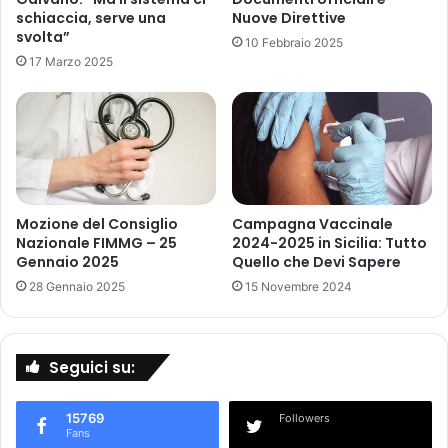
schiaccia, serve una
Nuove Direttive
v
s
svolta”
e
u
10 Febbraio 2025
r
17 Marzo 2025
A
6
D
0
A
,
K
p
V
a
E
z
O
i
(
Mozione del Consiglio
Campagna Vaccinale
e
c
Nazionale FIMMG – 25
2024-2025 in Sicilia: Tutto
n
r
Gennaio 2025
Quello che Devi Sapere
t
i
28 Gennaio 2025
15 Novembre 2024
i
z
f
a
r
n
a
l
Seguici su:
g
i
i
z
l
15769
Followers
u
Fans
i
m