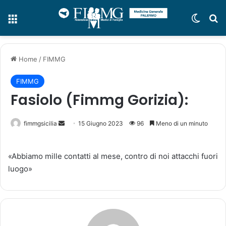
Menu
Cambi
C
Home
/
FIMMG
FIMMG
Fasiolo (Fimmg Gorizia):
fimmgsicilia
I
15 Giugno 2023
96
Meno di un minuto
n
v
«Abbiamo mille contatti al mese, contro di noi attacchi fuori
i
luogo»
a
u
n
'
e