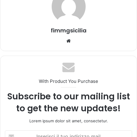
m
a
i
l
fimmgsicilia
We
bsi
te
With Product You Purchase
Subscribe to our mailing list
to get the new updates!
Lorem ipsum dolor sit amet, consectetur.
I