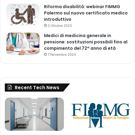
a
Riforma disabilità: webinar FIMMG
»
t
Palermo sul nuovo certificato medico
o
introduttivo
i
n
3 Ottobre 2025
g
Medici di medicina generale in
r
pensione: sostituzioni possibili fino al
a
compimento del 72° anno di età
v
7 Novembre 2024
i
d
a
n
z
Recent Tech News
a