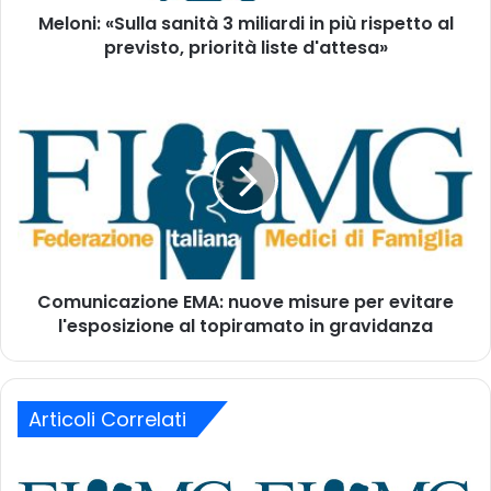
d
Meloni: «Sulla sanità 3 miliardi in più rispetto al
u
i
previsto, priorità liste d'attesa»
l
r
l
i
a
C
z
s
o
z
a
m
o
n
u
m
i
n
a
t
i
i
à
c
l
3
a
m
z
i
Comunicazione EMA: nuove misure per evitare
i
l
l'esposizione al topiramato in gravidanza
o
i
n
a
e
r
E
d
Articoli Correlati
M
i
A
i
:
n
n