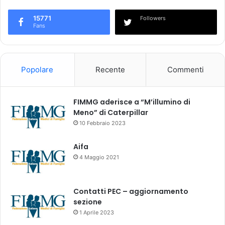
,
'
p
e
15771
Followers
r
s
Fans
i
p
o
o
r
s
i
i
Popolare
Recente
Commenti
t
z
à
i
l
o
FIMMG aderisce a “M’illumino di
i
n
Meno” di Caterpillar
s
e
10 Febbraio 2023
t
a
e
l
Aifa
d
t
4 Maggio 2021
'
o
a
p
t
i
Contatti PEC – aggiornamento
t
r
sezione
e
a
1 Aprile 2023
s
m
a