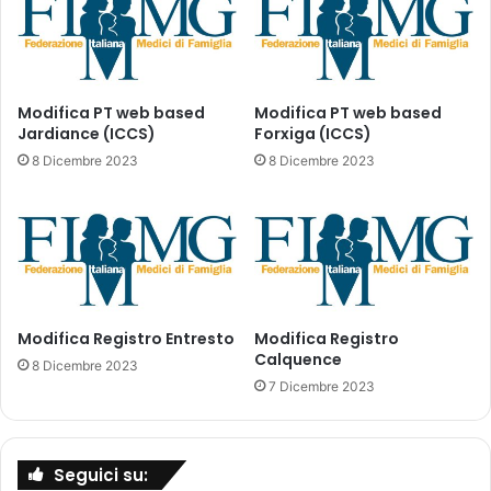
p
u
i
o
ù
v
r
e
i
m
Modifica PT web based
Modifica PT web based
s
Jardiance (ICCS)
Forxiga (ICCS)
i
p
s
8 Dicembre 2023
8 Dicembre 2023
e
u
t
r
t
e
o
p
a
e
l
r
p
e
Modifica Registro Entresto
Modifica Registro
r
v
Calquence
e
i
8 Dicembre 2023
v
t
7 Dicembre 2023
i
a
s
r
t
e
Seguici su:
o
l