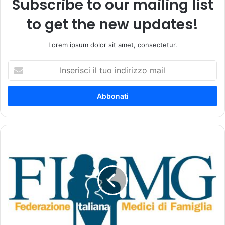
Subscribe to our mailing list
to get the new updates!
Lorem ipsum dolor sit amet, consectetur.
I
n
s
e
r
i
s
c
M
i
e
i
l
l
o
t
n
u
i
o
:
i
«
n
S