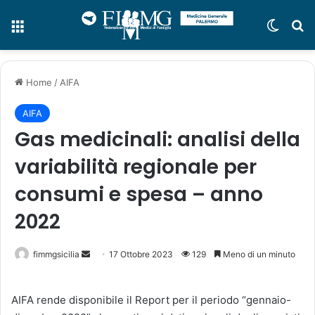
Menu
Cambi
C
Home
/
AIFA
AIFA
Gas medicinali: analisi della
variabilità regionale per
consumi e spesa – anno
2022
fimmgsicilia
I
17 Ottobre 2023
129
Meno di un minuto
n
v
AIFA rende disponibile il Report per il periodo “gennaio-
i