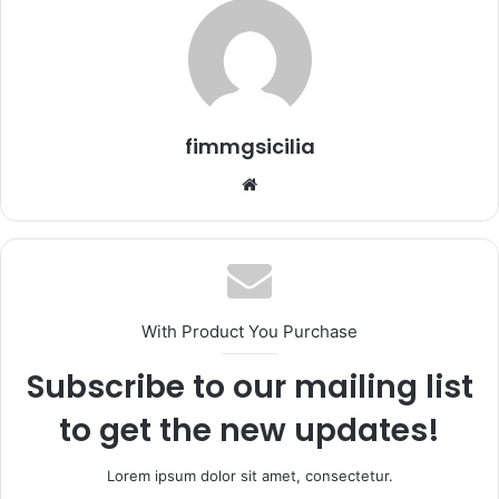
m
a
i
l
fimmgsicilia
We
bsi
te
With Product You Purchase
Subscribe to our mailing list
to get the new updates!
Lorem ipsum dolor sit amet, consectetur.