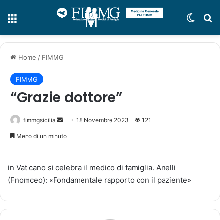
Menu
Cambi
C
Home
/
FIMMG
FIMMG
“Grazie dottore”
fimmgsicilia
I
18 Novembre 2023
121
n
Meno di un minuto
v
i
in Vaticano si celebra il medico di famiglia. Anelli
a
(Fnomceo): «Fondamentale rapporto con il paziente»
u
n
'
e