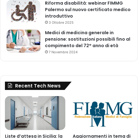
Riforma disabilità: webinar FIMMG
a
i
Palermo sul nuovo certificato medico
s
o
introduttivo
p
t
3 Ottobre 2025
e
i
c
c
Medici di medicina generale in
i
i
pensione: sostituzioni possibili fino al
a
compimento del 72° anno di età
l
7 Novembre 2024
i
z
z
a
z
Recent Tech News
i
o
n
e
»
Liste d’attesa in Sicilia: la
Aggiornamenti in tema di