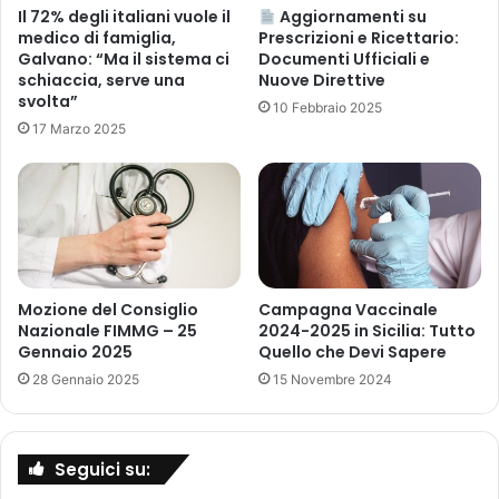
s
t
Il 72% degli italiani vuole il
Aggiornamenti su
o
medico di famiglia,
Prescrizioni e Ricettario:
i
n
Galvano: “Ma il sistema ci
Documenti Ufficiali e
m
schiaccia, serve una
Nuove Direttive
o
a
svolta”
p
n
10 Febbraio 2025
u
17 Marzo 2025
a
n
m
t
o
o
n
c
d
a
i
r
a
d
l
Mozione del Consiglio
Campagna Vaccinale
i
e
Nazionale FIMMG – 25
2024-2025 in Sicilia: Tutto
n
s
Gennaio 2025
Quello che Devi Sapere
e
u
28 Gennaio 2025
15 Novembre 2024
,
l
m
l
e
’
d
u
Seguici su:
i
s