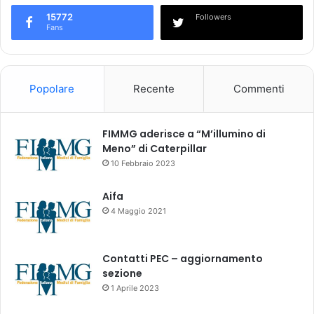
c
o
i
15772
Followers
c
Fans
n
o
a
n
g
s
e
a
Popolare
Recente
Commenti
n
p
e
e
r
v
FIMMG aderisce a “M’illumino di
a
o
Meno” di Caterpillar
l
l
e
10 Febbraio 2023
e
a
d
b
e
Aifa
b
g
4 Maggio 2021
i
l
a
i
u
a
Contatti PEC – aggiornamento
n
n
sezione
a
t
1 Aprile 2023
s
i
u
b