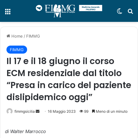
Menu
Cambi
C
Home
/
FIMMG
FIMMG
Il 17 e il 18 giugno il corso
ECM residenziale dal titolo
“Presa in carico del paziente
dislipidemico oggi”
fimmgsicilia
I
16 Maggio 2023
99
Meno di un minuto
n
v
di Walter Marrocco
i