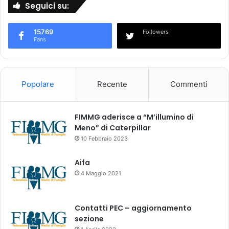
A
Seguici su:
i
C
e
d
»
15769
Followers
e
Fans
l
1
0
-
Popolare
Recente
Commenti
1
2
m
FIMMG aderisce a “M’illumino di
a
Meno” di Caterpillar
g
10 Febbraio 2023
g
i
o
Aifa
2
4 Maggio 2021
0
2
3
Contatti PEC – aggiornamento
sezione