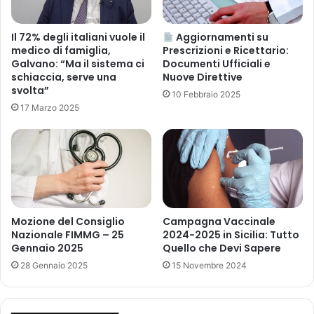
e
h
r
t
e
s
Il 72% degli italiani vuole il
Aggiornamenti su
p
medico di famiglia,
Prescrizioni e Ricettario:
d
Galvano: “Ma il sistema ci
Documenti Ufficiali e
r
e
schiaccia, serve una
Nuove Direttive
e
l
svolta”
s
l
10 Febbraio 2025
c
17 Marzo 2025
a
r
r
i
i
z
u
i
n
o
i
n
o
i
n
Mozione del Consiglio
Campagna Vaccinale
i
e
Nazionale FIMMG – 25
2024-2025 in Sicilia: Tutto
m
d
Gennaio 2025
Quello che Devi Sapere
p
e
28 Gennaio 2025
15 Novembre 2024
r
l
o
P
p
R
r