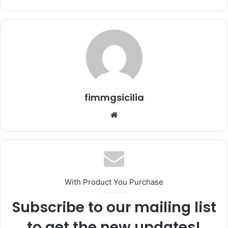
a
u
n
'
e
m
a
i
fimmgsicilia
l
We
bsi
te
With Product You Purchase
Subscribe to our mailing list
to get the new updates!