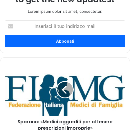
Lorem ipsum dolor sit amet, consectetur.
I
n
s
e
r
i
s
c
S
i
p
i
a
l
r
t
a
u
n
o
o
i
:
n
«
d
Sparano: «Medici aggrediti per ottenere
M
i
prescrizioni improprie»
e