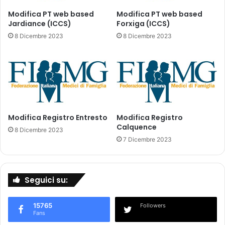
i
p
Modifica PT web based
Modifica PT web based
Jardiance (ICCS)
Forxiga (ICCS)
r
o
8 Dicembre 2023
8 Dicembre 2023
s
s
i
m
a
d
e
Modifica Registro Entresto
Modifica Registro
c
Calquence
a
8 Dicembre 2023
d
7 Dicembre 2023
e
n
z
Seguici su:
a
d
e
15765
Followers
l
Fans
1