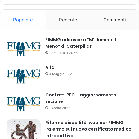
8
o
t
Popolare
Recente
Commenti
t
o
b
FIMMG aderisce a “M’illumino di
r
Meno” di Caterpillar
e
10 Febbraio 2023
2
0
Aifa
2
4 Maggio 2021
3
Contatti PEC – aggiornamento
sezione
1 Aprile 2023
Riforma disabilità: webinar FIMMG
Palermo sul nuovo certificato medico
introduttivo