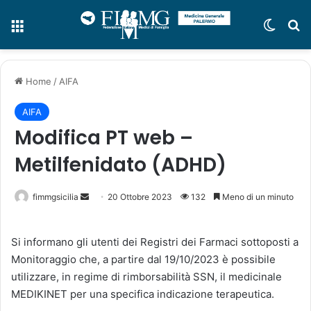
Menu
Cambi
C
Home
/
AIFA
AIFA
Modifica PT web –
Metilfenidato (ADHD)
fimmgsicilia
I
20 Ottobre 2023
132
Meno di un minuto
n
v
Si informano gli utenti dei Registri dei Farmaci sottoposti a
i
Monitoraggio che, a partire dal 19/10/2023 è possibile
a
utilizzare, in regime di rimborsabilità SSN, il medicinale
u
MEDIKINET per una specifica indicazione terapeutica.
n