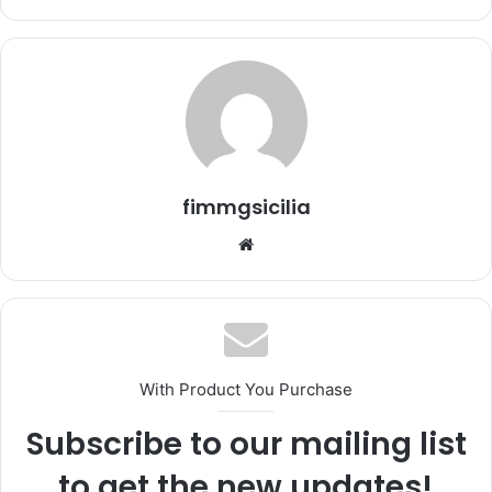
'
e
m
a
i
l
fimmgsicilia
We
bsi
te
With Product You Purchase
Subscribe to our mailing list
to get the new updates!