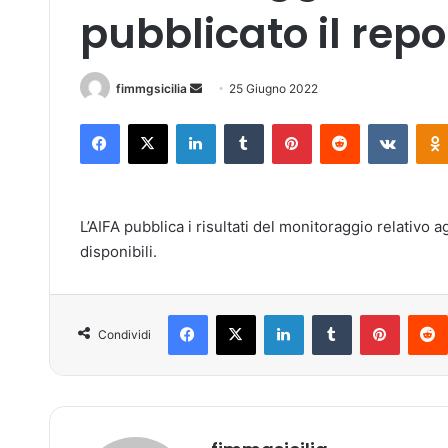
pubblicato il repor
fimmgsicilia
I
25 Giugno 2022
n
Facebook
X
LinkedIn
Tumblr
Pinterest
Reddit
VKontakte
v
i
a
u
L’AIFA pubblica i risultati del monitoraggio relativo a
n
disponibili.
'
e
m
Facebook
X
LinkedIn
Tumblr
Pinterest
a
Condividi
i
l