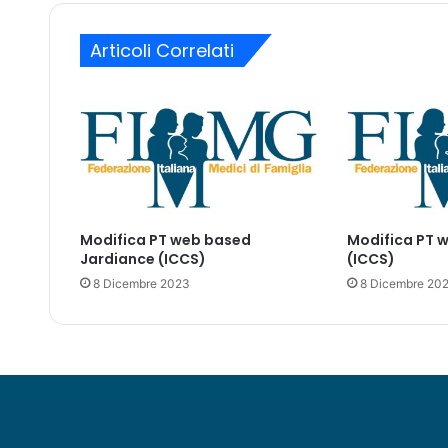
c
i
o
l
Articoli Correlati
r
p
i
m
o
n
o
c
l
Modifica PT web based
Modifica PT 
o
Jardiance (ICCS)
(ICCS)
n
a
8 Dicembre 2023
8 Dicembre 20
l
i
p
e
r
C
O