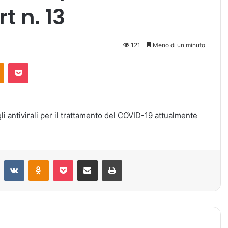
t n. 13
121
Meno di un minuto
Odnoklassniki
Pocket
gli antivirali per il trattamento del COVID-19 attualmente
Reddit
VKontakte
Odnoklassniki
Pocket
Condividi via mail
Stampa