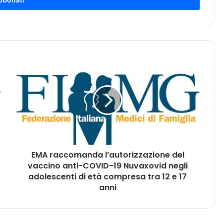
E
M
A
r
a
c
c
o
m
EMA raccomanda l’autorizzazione del
a
vaccino anti-COVID-19 Nuvaxovid negli
n
d
adolescenti di età compresa tra 12 e 17
a
anni
l
’
a