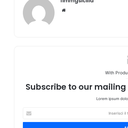
fimmgsicilia
We
bsi
te
With Produ
Subscribe to our mailing 
Lorem ipsum dolor
I
n
s