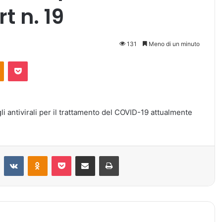
t n. 19
131
Meno di un minuto
Odnoklassniki
Pocket
gli antivirali per il trattamento del COVID-19 attualmente
Reddit
VKontakte
Odnoklassniki
Pocket
Condividi via mail
Stampa