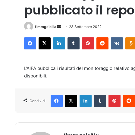
pubblicato il repor
fimmgsicilia
I
23 Settembre 2022
n
Facebook
X
LinkedIn
Tumblr
Pinterest
Reddit
VKontakte
v
i
a
u
L’AIFA pubblica i risultati del monitoraggio relativo a
n
disponibili.
'
e
m
Facebook
X
LinkedIn
Tumblr
Pinterest
a
Condividi
i
l