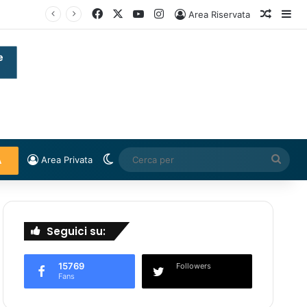
Facebook
X
You Tube
Instagram
Un art
Bar
Area Riservata
Cambia aspetto
Cerc
Area Privata
A
per
Seguici su:
15769
Followers
Fans