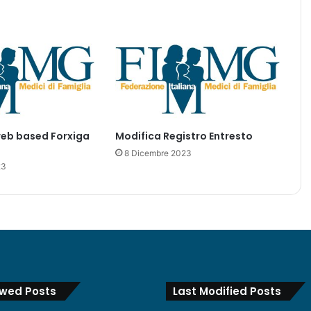
u
o
v
a
p
o
s
o
l
web based Forxiga
Modifica Registro Entresto
o
g
8 Dicembre 2023
23
i
a
R
e
g
i
s
t
r
ewed Posts
Last Modified Posts
i