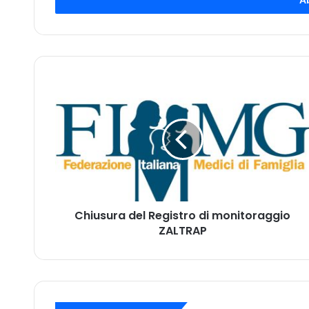
e
r
i
s
c
i
C
i
h
l
i
t
u
u
s
o
u
i
r
n
a
d
d
i
Chiusura del Registro di monitoraggio
e
r
ZALTRAP
l
i
R
z
e
z
g
o
i
m
s
a