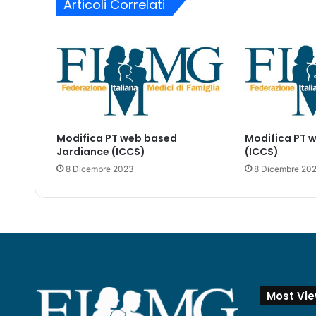
Articoli Correlati
t
i
r
l
o
d
i
m
o
n
i
Modifica PT web based
Modifica PT 
t
Jardiance (ICCS)
(ICCS)
o
8 Dicembre 2023
8 Dicembre 20
r
a
g
g
i
o
Z
A
L
Most Vi
T