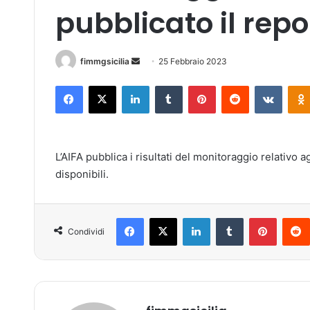
pubblicato il repo
fimmgsicilia
I
25 Febbraio 2023
n
Facebook
X
LinkedIn
Tumblr
Pinterest
Reddit
VKontakte
v
i
a
u
L’AIFA pubblica i risultati del monitoraggio relativo a
n
disponibili.
'
e
m
Facebook
X
LinkedIn
Tumblr
Pinterest
a
Condividi
i
l