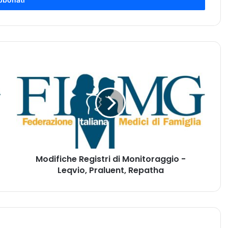
M
o
d
i
f
i
c
h
e
Modifiche Registri di Monitoraggio -
R
Leqvio, Praluent, Repatha
e
g
i
s
t
r