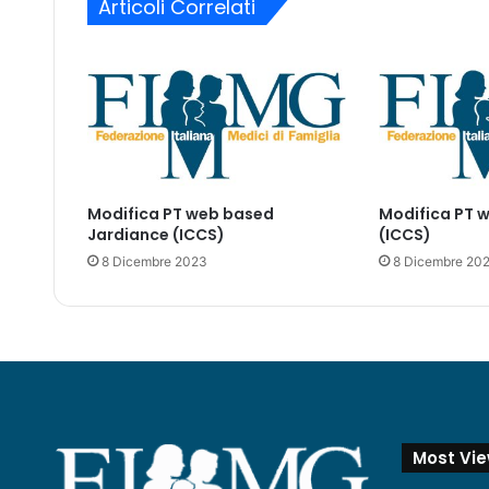
Articoli Correlati
e
i
F
l
a
n
d
)
:
Modifica PT web based
Modifica PT 
Jardiance (ICCS)
(ICCS)
8 Dicembre 2023
8 Dicembre 20
Most Vi