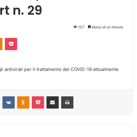
rt n. 29
107
Meno di un minuto
Odnoklassniki
Pocket
gli antivirali per il trattamento del COVID-19 attualmente
Reddit
VKontakte
Odnoklassniki
Pocket
Condividi via mail
Stampa