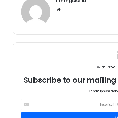
fimmgsicilia
We
bsi
te
With Produ
Subscribe to our mailing 
Lorem ipsum dolor
I
n
s