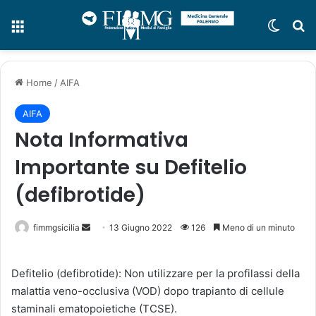
Menu
Cambi
C
Home
/
AIFA
AIFA
Nota Informativa
Importante su Defitelio
(defibrotide)
fimmgsicilia
I
13 Giugno 2022
126
Meno di un minuto
n
v
Defitelio (defibrotide): Non utilizzare per la profilassi della
i
malattia veno-occlusiva (VOD) dopo trapianto di cellule
a
staminali ematopoietiche (TCSE).
u