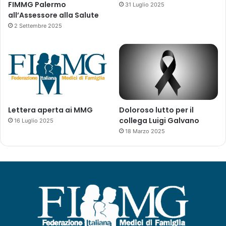
FIMMG Palermo
31 Luglio 2025
l
all’Assessore alla Salute
7
2 Settembre 2025
-
1
0
g
i
u
g
n
Lettera aperta ai MMG
Doloroso lutto per il
o
collega Luigi Galvano
16 Luglio 2025
2
18 Marzo 2025
0
2
2