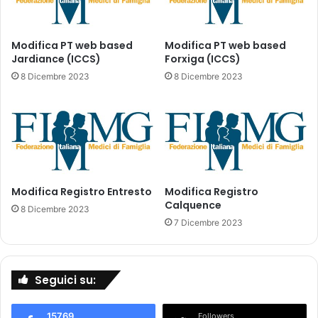
n
e
d
Modifica PT web based
Modifica PT web based
e
Jardiance (ICCS)
Forxiga (ICCS)
l
8 Dicembre 2023
8 Dicembre 2023
C
o
m
i
t
a
t
Modifica Registro Entresto
Modifica Registro
o
Calquence
p
8 Dicembre 2023
e
7 Dicembre 2023
r
l
a
Seguici su:
v
a
l
15769
Followers