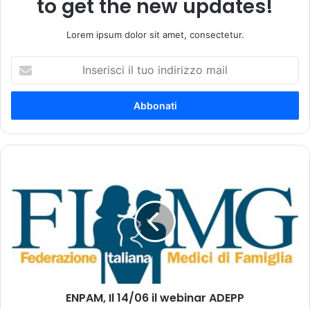
to get the new updates!
Lorem ipsum dolor sit amet, consectetur.
I
n
s
e
r
i
s
c
E
i
N
i
P
l
A
t
M
u
,
o
I
i
l
n
1
d
ENPAM, Il 14/06 il webinar ADEPP
4