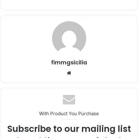
n
'
e
m
a
i
l
fimmgsicilia
We
bsi
te
With Product You Purchase
Subscribe to our mailing list