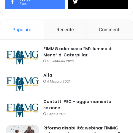
u
Fans
t
a
z
i
Popolare
Recente
Commenti
o
n
e
FIMMG aderisce a “M’illumino di
d
Meno” di Caterpillar
e
10 Febbraio 2023
i
r
Aifa
i
4 Maggio 2021
s
c
h
Contatti PEC – aggiornamento
i
sezione
i
1 Aprile 2023
n
f
Riforma disabilità: webinar FIMMG
a