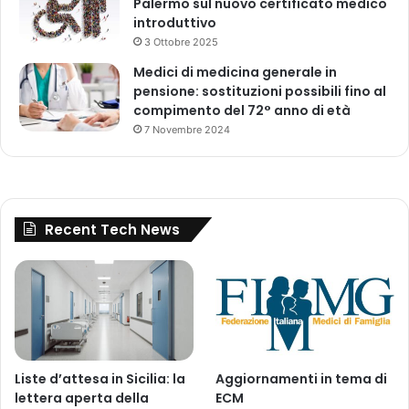
Palermo sul nuovo certificato medico
r
introduttivo
m
a
3 Ottobre 2025
c
Medici di medicina generale in
o
pensione: sostituzioni possibili fino al
v
compimento del 72° anno di età
i
7 Novembre 2024
g
i
l
a
n
Recent Tech News
z
a
(
P
R
A
C
)
Liste d’attesa in Sicilia: la
Aggiornamenti in tema di
d
lettera aperta della
ECM
e