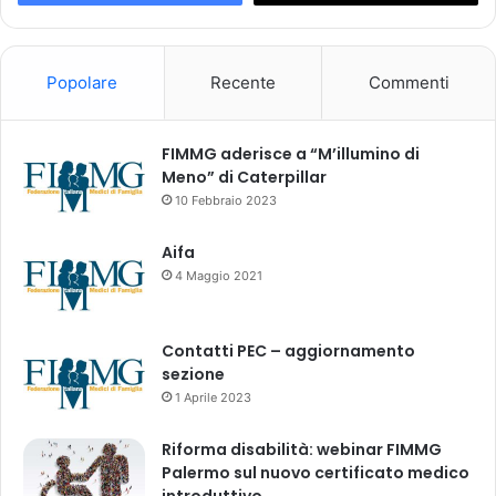
n
a
l
i
Popolare
Recente
Commenti
s
o
t
FIMMG aderisce a “M’illumino di
t
Meno” di Caterpillar
o
10 Febbraio 2023
p
o
Aifa
s
4 Maggio 2021
t
i
a
Contatti PEC – aggiornamento
R
sezione
e
1 Aprile 2023
g
i
Riforma disabilità: webinar FIMMG
s
Palermo sul nuovo certificato medico
t
introduttivo
r