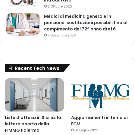
i
3 Ottobre 2025
d
Medici di medicina generale in
i
pensione: sostituzioni possibili fino al
M
compimento del 72° anno di età
o
7 Novembre 2024
n
i
t
o
r
Recent Tech News
a
g
g
i
o
A
I
F
Liste d’attesa in Sicilia: la
Aggiornamenti in tema di
A
lettera aperta della
ECM
FIMMG Palermo
31 Luglio 2025