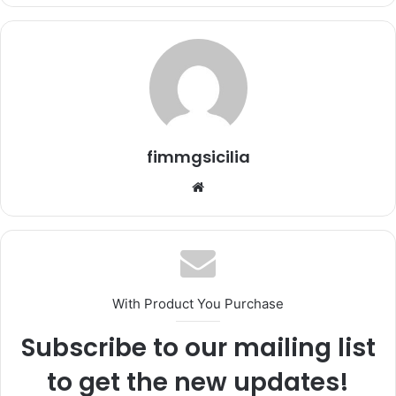
n
'
e
m
a
i
l
fimmgsicilia
We
bsi
te
With Product You Purchase
Subscribe to our mailing list
to get the new updates!