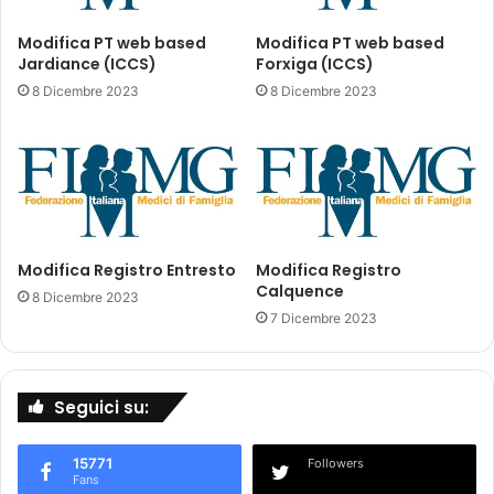
c
h
Modifica PT web based
Modifica PT web based
i
Jardiance (ICCS)
Forxiga (ICCS)
i
8 Dicembre 2023
8 Dicembre 2023
n
f
o
r
m
a
t
Modifica Registro Entresto
Modifica Registro
i
Calquence
v
8 Dicembre 2023
i
7 Dicembre 2023
-
M
e
Seguici su:
d
i
c
15771
Followers
i
Fans