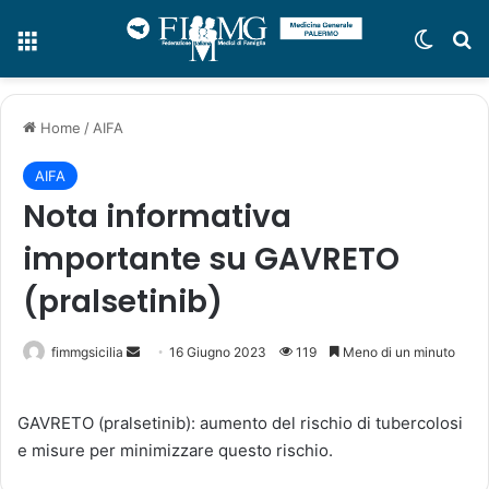
Menu
Cambi
C
Home
/
AIFA
AIFA
Nota informativa
importante su GAVRETO
(pralsetinib)
fimmgsicilia
I
16 Giugno 2023
119
Meno di un minuto
n
v
GAVRETO (pralsetinib): aumento del rischio di tubercolosi
i
e misure per minimizzare questo rischio.
a
u