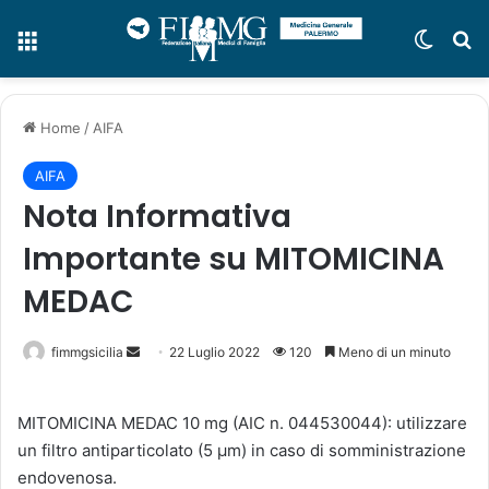
Menu
Cambi
C
Home
/
AIFA
AIFA
Nota Informativa
Importante su MITOMICINA
MEDAC
fimmgsicilia
I
22 Luglio 2022
120
Meno di un minuto
n
v
MITOMICINA MEDAC 10 mg (AIC n. 044530044): utilizzare
i
un filtro antiparticolato (5 µm) in caso di somministrazione
a
endovenosa.
u