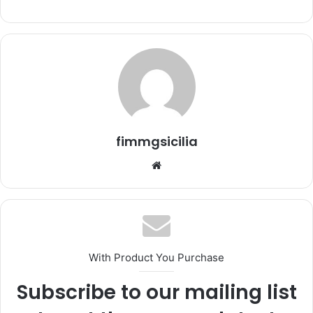
n
'
e
m
a
i
l
fimmgsicilia
We
bsi
te
With Product You Purchase
Subscribe to our mailing list