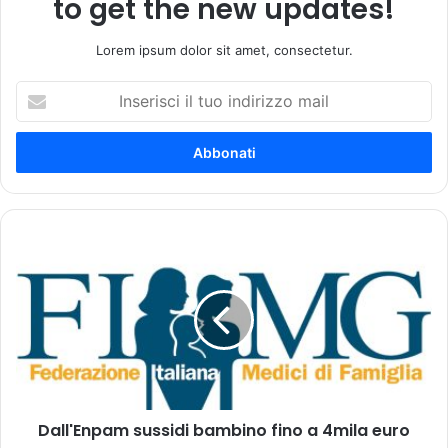
to get the new updates!
Lorem ipsum dolor sit amet, consectetur.
I
n
s
e
r
i
s
c
D
i
a
i
l
l
l
t
'
u
E
o
n
i
p
n
a
d
Dall'Enpam sussidi bambino fino a 4mila euro
m