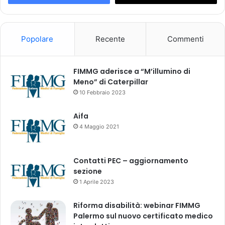
t
o
i
l
Popolare
Recente
Commenti
r
e
p
FIMMG aderisce a “M’illumino di
o
Meno” di Caterpillar
r
10 Febbraio 2023
t
n
Aifa
.
4 Maggio 2021
1
5
Contatti PEC – aggiornamento
sezione
1 Aprile 2023
Riforma disabilità: webinar FIMMG
Palermo sul nuovo certificato medico