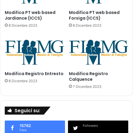
l
i
a
p
Modifica PT web based
Modifica PT web based
e
Jardiance (ICCS)
Forxiga (ICCS)
e
u
r
8 Dicembre 2023
8 Dicembre 2023
r
C
o
O
V
I
D
-
1
Modifica Registro Entresto
Modifica Registro
9
Calquence
:
8 Dicembre 2023
p
7 Dicembre 2023
u
b
b
Seguici su:
l
i
c
15762
Followers
a
Fans