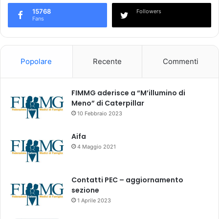
b
e
l
15768
Followers
i
Fans
i
m
c
e
a
d
i
i
Popolare
Recente
Commenti
l
c
R
i
a
FIMMG aderisce a “M’illumino di
p
Meno” di Caterpillar
p
o
10 Febbraio 2023
r
t
Aifa
o
4 Maggio 2021
2
0
2
Contatti PEC – aggiornamento
3
sezione
1 Aprile 2023