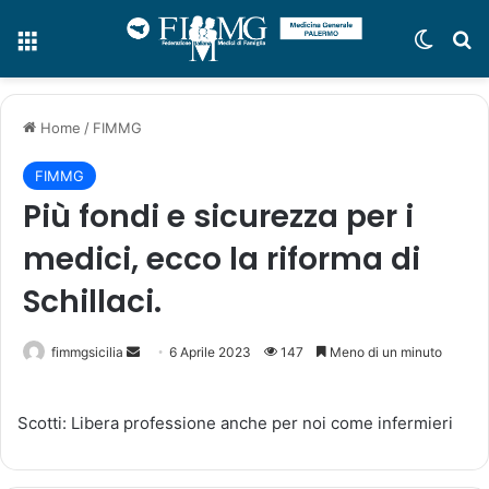
Menu
Cambi
C
Home
/
FIMMG
FIMMG
Più fondi e sicurezza per i
medici, ecco la riforma di
Schillaci.
fimmgsicilia
I
6 Aprile 2023
147
Meno di un minuto
n
v
Scotti: Libera professione anche per noi come infermieri
i
a
u