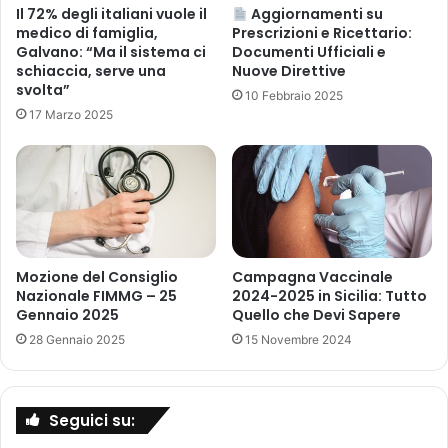
n
e
Il 72% degli italiani vuole il
Aggiornamenti su
a
medico di famiglia,
Prescrizioni e Ricettario:
n
Galvano: “Ma il sistema ci
Documenti Ufficiali e
l
o
schiaccia, serve una
Nuove Direttive
i
r
svolta”
i
m
10 Febbraio 2025
n
17 Marzo 2025
e
a
p
r
e
r
r
i
l
v
a
o
s
”
i
Mozione del Consiglio
Campagna Vaccinale
.
c
Nazionale FIMMG – 25
2024-2025 in Sicilia: Tutto
A
u
Gennaio 2025
Quello che Devi Sapere
I
r
28 Gennaio 2025
15 Novembre 2024
F
e
A
z
p
z
u
a
Seguici su:
b
d