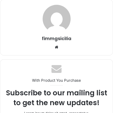
n
'
e
m
a
i
fimmgsicilia
l
We
bsi
te
With Product You Purchase
Subscribe to our mailing list
to get the new updates!