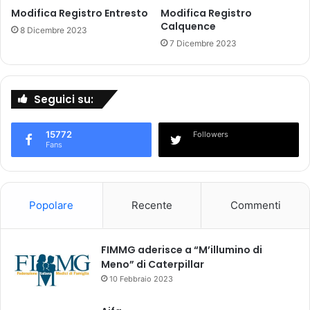
a
Modifica Registro Entresto
Modifica Registro
A
z
Calquence
I
8 Dicembre 2023
i
C
7 Dicembre 2023
o
d
n
i
e
m
a
Seguici su:
e
l
d
l
i
15772
Followers
’
c
Fans
i
i
m
n
p
a
o
l
Popolare
Recente
Commenti
r
i
t
c
a
o
FIMMG aderisce a “M’illumino di
z
n
Meno” di Caterpillar
i
b
10 Febbraio 2023
o
a
n
s