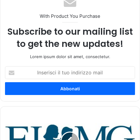
With Product You Purchase
Subscribe to our mailing list
to get the new updates!
Lorem ipsum dolor sit amet, consectetur.
I
n
s
e
r
i
s
c
P
i
r
i
o
l
c