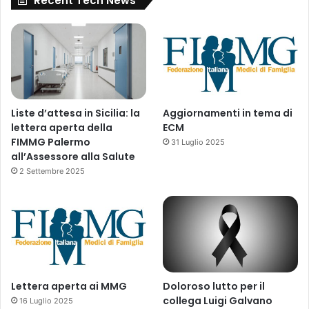
Recent Tech News
i
b
(
r
A
i
I
d
P
a
)
p
:
p
e
l
Liste d’attesa in Sicilia: la
Aggiornamenti in tema di
s
i
lettera aperta della
ECM
e
c
FIMMG Palermo
31 Luglio 2025
n
a
all’Assessore alla Salute
z
t
2 Settembre 2025
i
i
o
o
n
n
e
"
p
a
s
s
Lettera aperta ai MMG
Doloroso lutto per il
a
collega Luigi Galvano
16 Luglio 2025
g