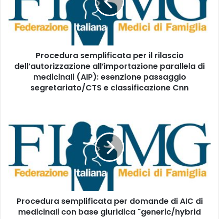
t
e
u
d
o
u
i
r
n
a
d
Procedura semplificata per il rilascio
s
i
dell’autorizzazione all’importazione parallela di
e
r
m
medicinali (AIP): esenzione passaggio
i
p
segretariato/CTS e classificazione Cnn
z
l
z
i
P
o
f
r
m
i
o
a
c
c
i
a
e
l
t
d
a
u
p
r
e
a
r
Procedura semplificata per domande di AIC di
s
i
medicinali con base giuridica "generic/hybrid
e