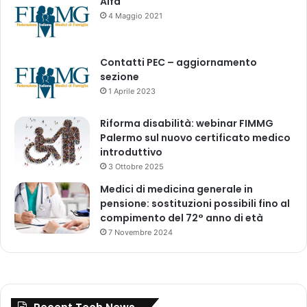
Aifa
e
e
4 Maggio 2021
p
g
a
i
r
u
Contatti PEC – aggiornamento
a
r
sezione
l
i
l
1 Aprile 2023
d
e
i
l
Riforma disabilità: webinar FIMMG
c
a
Palermo sul nuovo certificato medico
a
d
introduttivo
"
i
g
3 Ottobre 2025
m
e
Medici di medicina generale in
e
n
pensione: sostituzioni possibili fino al
d
e
compimento del 72° anno di età
i
r
7 Novembre 2024
c
i
i
c
n
/
a
h
l
y