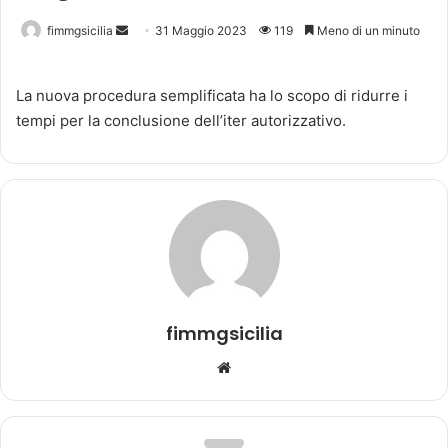
fimmgsicilia
I
31 Maggio 2023
119
Meno di un minuto
n
v
La nuova procedura semplificata ha lo scopo di ridurre i
i
tempi per la conclusione dell’iter autorizzativo.
a
u
n
'
e
m
a
i
l
fimmgsicilia
We
bsi
te