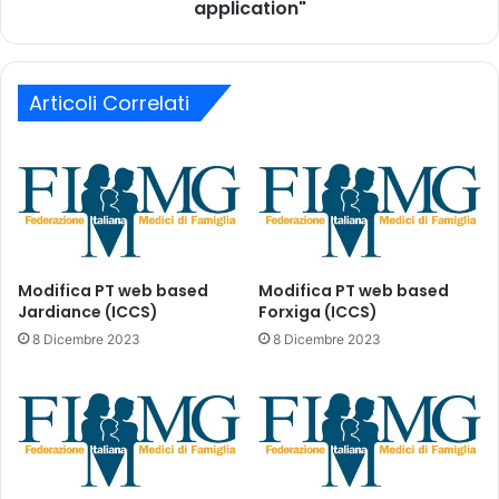
l
m
application"
r
p
i
l
l
i
a
f
Articoli Correlati
s
i
c
c
i
a
o
t
d
a
e
p
l
e
l
r
Modifica PT web based
Modifica PT web based
’
d
Jardiance (ICCS)
Forxiga (ICCS)
a
o
8 Dicembre 2023
8 Dicembre 2023
u
m
t
a
o
n
r
d
i
e
z
d
z
i