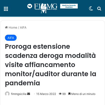
Menu
Cambi
C
Home
/
AIFA
AIFA
Proroga estensione
scadenza deroga modalità
visite affiancamento
monitor/auditor durante la
pandemia
fimmgsicilia
I
15 Marzo 2022
99
Meno di un minuto
n