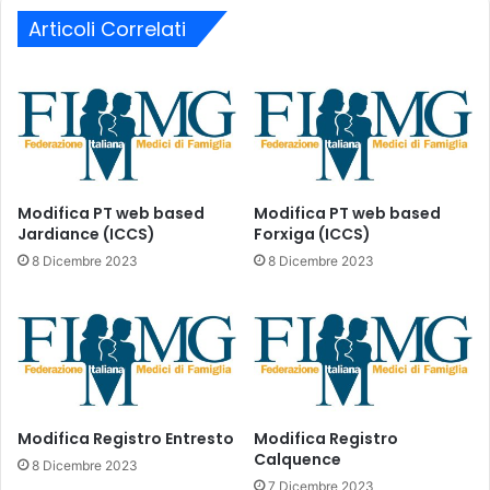
l
i
1
Articoli Correlati
l
4
R
m
a
a
p
r
p
z
o
o
r
2
t
0
o
Modifica PT web based
Modifica PT web based
2
Jardiance (ICCS)
Forxiga (ICCS)
V
2
a
8 Dicembre 2023
8 Dicembre 2023
s
c
u
c
i
i
p
n
a
i
z
2
i
0
Modifica Registro Entresto
Modifica Registro
e
2
Calquence
n
0
8 Dicembre 2023
t
7 Dicembre 2023