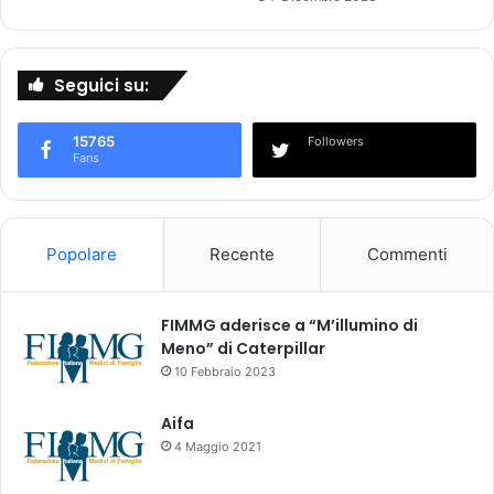
i
a
r
Seguici su:
r
u
o
15765
Followers
l
Fans
a
t
i
Popolare
Recente
Commenti
FIMMG aderisce a “M’illumino di
Meno” di Caterpillar
10 Febbraio 2023
Aifa
4 Maggio 2021