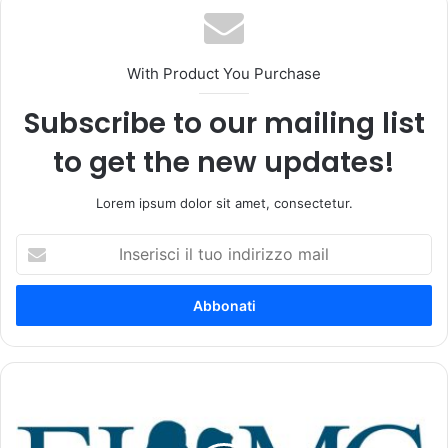
With Product You Purchase
Subscribe to our mailing list
to get the new updates!
Lorem ipsum dolor sit amet, consectetur.
I
n
s
e
r
i
s
c
E
i
p
i
a