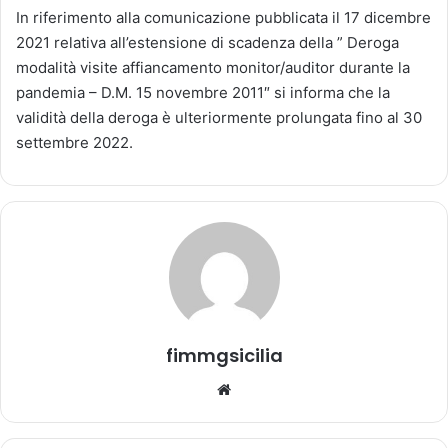
v
In riferimento alla comunicazione pubblicata il 17 dicembre
i
2021 relativa all’estensione di scadenza della ” Deroga
a
modalità visite affiancamento monitor/auditor durante la
u
pandemia – D.M. 15 novembre 2011″ si informa che la
n
validità della deroga è ulteriormente prolungata fino al 30
'
settembre 2022.
e
m
a
i
l
fimmgsicilia
We
bsi
te