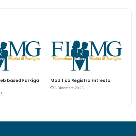
i
f
e
r
i
c
a
,
M
a
r
r
web based Forxiga
Modifica Registro Entresto
o
c
8 Dicembre 2023
c
23
o
: