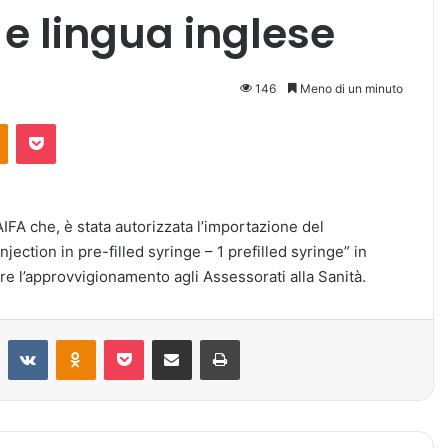
e lingua inglese
146
Meno di un minuto
Odnoklassniki
Pocket
AIFA che, è stata autorizzata l’importazione del
jection in pre-filled syringe – 1 prefilled syringe” in
re l’approvvigionamento agli Assessorati alla Sanità.
Reddit
VKontakte
Odnoklassniki
Pocket
Condividi via mail
Stampa