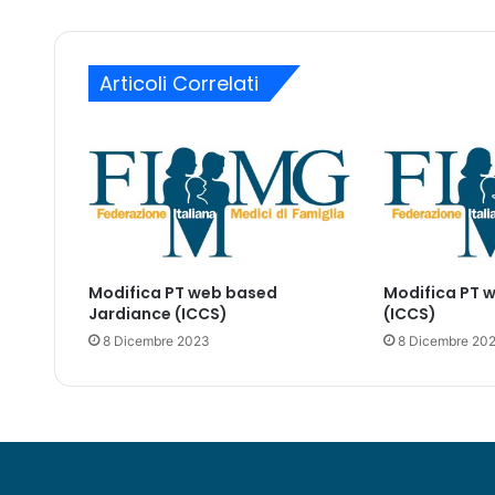
z
a
i
i
o
l
Articoli Correlati
n
e
d
e
i
d
o
c
u
Modifica PT web based
Modifica PT 
m
Jardiance (ICCS)
(ICCS)
e
n
8 Dicembre 2023
8 Dicembre 20
t
i
d
i
c
u