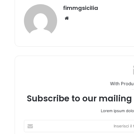
fimmgsicilia
We
bsi
te
With Produ
Subscribe to our mailing 
Lorem ipsum dolor
I
n