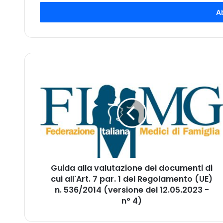
s
e
r
i
s
c
i
G
i
u
l
i
t
d
u
a
o
a
i
l
n
l
d
a
i
Guida alla valutazione dei documenti di
v
r
cui all'Art. 7 par. 1 del Regolamento (UE)
a
i
l
n. 536/2014 (versione del 12.05.2023 -
z
u
n° 4)
z
t
o
a
m