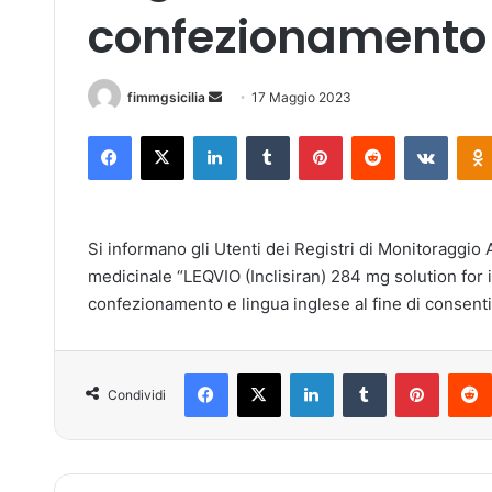
confezionamento 
fimmgsicilia
I
17 Maggio 2023
n
Facebook
X
LinkedIn
Tumblr
Pinterest
Reddit
VKontakte
v
i
a
u
Si informano gli Utenti dei Registri di Monitoraggio 
n
medicinale “LEQVIO (Inclisiran) 284 mg solution for in
'
confezionamento e lingua inglese al fine di consenti
e
m
a
Facebook
X
LinkedIn
Tumblr
Pinterest
i
Condividi
l