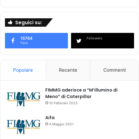
0
n
2
z
2
i
Seguici su:
c
o
o
n
n
15764
e
Followers
Fans
s
d
u
i
n
r
t
i
Popolare
Recente
Commenti
i
g
v
e
o
n
FIMMG aderisce a “M’illumino di
)
z
Meno” di Caterpillar
i
10 Febbraio 2023
a
l
e
Aifa
d
4 Maggio 2021
i
l