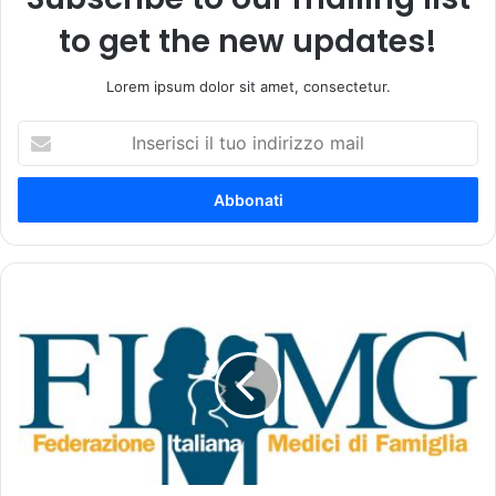
to get the new updates!
Lorem ipsum dolor sit amet, consectetur.
I
n
s
e
r
i
s
c
M
i
o
i
n
l
i
t
t
u
o
o
r
i
a
n
g