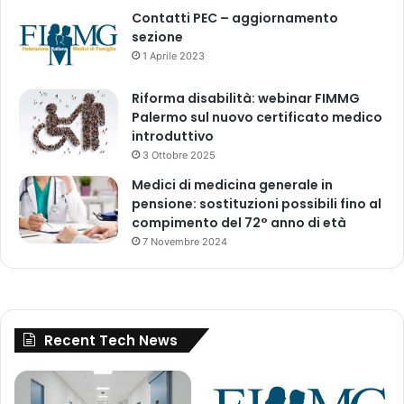
i
Contatti PEC – aggiornamento
v
sezione
e
1 Aprile 2023
l
l
Riforma disabilità: webinar FIMMG
o
Palermo sul nuovo certificato medico
n
introduttivo
o
3 Ottobre 2025
n
g
Medici di medicina generale in
e
pensione: sostituzioni possibili fino al
n
compimento del 72° anno di età
e
7 Novembre 2024
r
a
l
e
-
Recent Tech News
A
r
e