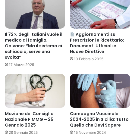
t
n
i
f
c
e
a
r
(
i
g
m
Il 72% degli italiani vuole il
Aggiornamenti su
e
e
medico di famiglia,
Prescrizioni e Ricettario:
n
Galvano: “Ma il sistema ci
Documenti Ufficiali e
n
schiaccia, serve una
Nuove Direttive
n
t
svolta”
a
o
10 Febbraio 2025
i
d
17 Marzo 2025
o
e
-
l
d
p
i
o
c
s
e
t
m
o
Mozione del Consiglio
Campagna Vaccinale
b
d
Nazionale FIMMG – 25
2024-2025 in Sicilia: Tutto
r
i
Gennaio 2025
Quello che Devi Sapere
e
f
28 Gennaio 2025
15 Novembre 2024
2
u