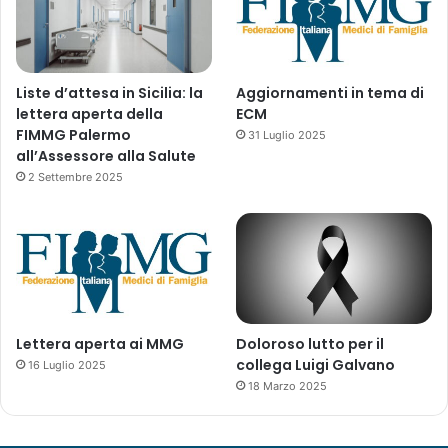
a
R
e
l
a
Liste d’attesa in Sicilia: la
Aggiornamenti in tema di
z
lettera aperta della
ECM
i
FIMMG Palermo
31 Luglio 2025
o
all’Assessore alla Salute
n
2 Settembre 2025
i
E
s
t
e
r
n
e
Lettera aperta ai MMG
Doloroso lutto per il
collega Luigi Galvano
16 Luglio 2025
18 Marzo 2025