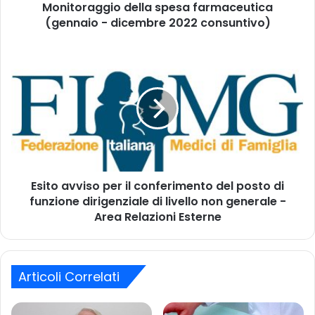
d
Monitoraggio della spesa farmaceutica
g
i
(gennaio - dicembre 2022 consuntivo)
i
r
o
i
d
E
z
e
s
z
l
i
o
l
t
m
a
o
a
s
a
i
p
v
l
e
v
s
i
a
Esito avviso per il conferimento del posto di
s
f
funzione dirigenziale di livello non generale -
o
a
p
Area Relazioni Esterne
r
e
m
r
a
i
c
l
Articoli Correlati
e
c
u
o