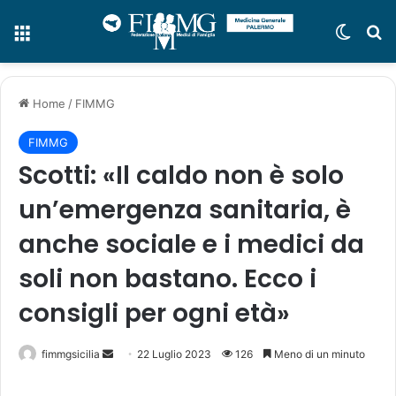
Menu
Cambi
C
Home
/
FIMMG
FIMMG
Scotti: «Il caldo non è solo
un’emergenza sanitaria, è
anche sociale e i medici da
soli non bastano. Ecco i
consigli per ogni età»
fimmgsicilia
I
22 Luglio 2023
126
Meno di un minuto
n