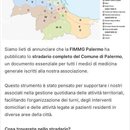
'
e
m
a
i
l
Siamo lieti di annunciare che la
FIMMG Palermo
ha
pubblicato lo
stradario completo del Comune di Palermo
,
un documento essenziale per tutti i medici di medicina
generale iscritti alla nostra associazione.
Questo strumento è stato pensato per supportare i nostri
associati nella gestione quotidiana delle attività territoriali,
facilitando l’organizzazione dei turni, degli interventi
domiciliari e delle attività legate ai pazienti residenti in
diverse aree della città.
Cosa troverete nello stradario?