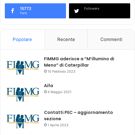
a
n
n
a
15772
Followers
Fans
c
G
a
e
n
n
o
e
Popolare
Recente
Commenti
1
r
9
a
m
l
FIMMG aderisce a “M’illumino di
i
e
Meno” di Caterpillar
l
(
i
M
10 Febbraio 2023
a
M
r
G
Aifa
d
)
4 Maggio 2021
i
d
a
Contatti PEC – aggiornamento
q
sezione
u
1 Aprile 2023
i
a