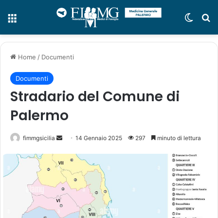
Menu
Cambi
C
Home
/
Documenti
Documenti
Stradario del Comune di
Palermo
fimmgsicilia
I
14 Gennaio 2025
297
minuto di lettura
n
v
i
a
u
n