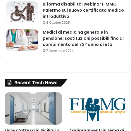
Riforma disabilità: webinar FIMMG
l
Palermo sul nuovo certificato medico
2
introduttivo
0
3 Ottobre 2025
3
0
Medici di medicina generale in
pensione: sostituzioni possibili fino al
compimento del 72° anno di età
7 Novembre 2024
Recent Tech News
Liste d’attesa in Sicilia: la
Aggiornamenti in tema di