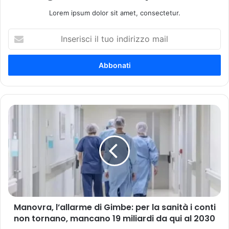
Lorem ipsum dolor sit amet, consectetur.
I
n
s
e
r
i
s
c
M
i
a
i
n
l
o
t
v
u
r
o
a
i
,
n
l
d
Manovra, l’allarme di Gimbe: per la sanità i conti
’
i
non tornano, mancano 19 miliardi da qui al 2030
a
r
l