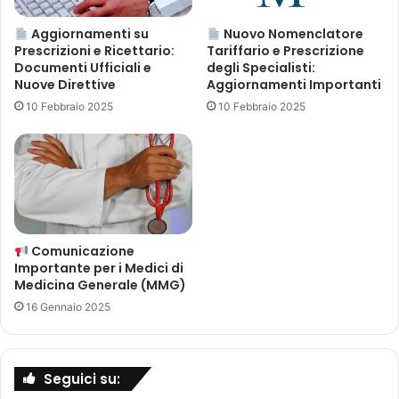
i
n
t
t
Aggiornamenti su
Nuovo Nomenclatore
à
Prescrizioni e Ricettario:
Tariffario e Prescrizione
e
Documenti Ufficiali e
degli Specialisti:
i
p
Nuove Direttive
Aggiornamenti Importanti
c
e
o
r
10 Febbraio 2025
10 Febbraio 2025
n
i
t
M
i
e
n
d
o
i
n
c
t
i
Comunicazione
o
d
Importante per i Medici di
r
i
Medicina Generale (MMG)
n
M
16 Gennaio 2025
a
e
n
d
o
i
,
c
Seguici su:
m
i