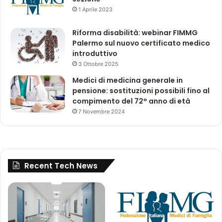
o
1 Aprile 2023
e
N
d
a
i
Riforma disabilità: webinar FIMMG
z
c
Palermo sul nuovo certificato medico
i
i
introduttivo
o
d
n
3 Ottobre 2025
i
a
Medici di medicina generale in
f
l
pensione: sostituzioni possibili fino al
a
e
compimento del 72° anno di età
m
d
7 Novembre 2024
i
a
g
l
l
2
i
0
a
1
Recent Tech News
»
9
a
l
2
0
2