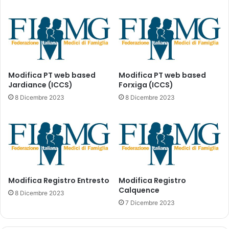
l
s
p
a
r
f
o
a
n
r
t
m
o
a
Modifica PT web based
Modifica PT web based
s
c
Jardiance (ICCS)
Forxiga (ICCS)
o
e
8 Dicembre 2023
8 Dicembre 2023
c
u
c
t
o
i
r
c
s
a
o
s
?
o
N
Modifica Registro Entresto
Modifica Registro
s
Calquence
o
t
8 Dicembre 2023
n
e
7 Dicembre 2023
g
n
e
u