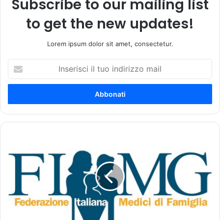
Subscribe to our mailing list
to get the new updates!
Lorem ipsum dolor sit amet, consectetur.
I
n
s
e
r
i
s
c
L
i
u
i
i
l
g
t
i
u
S
o
p
i
a
n
r