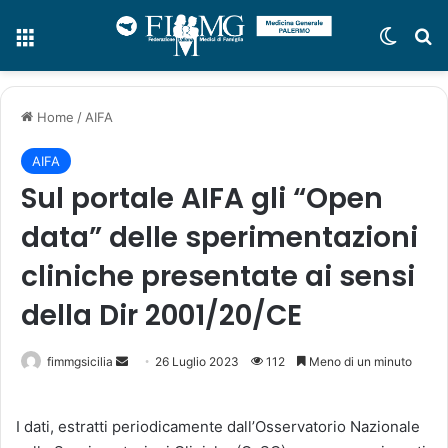
Menu
Cambi
C
Home
/
AIFA
AIFA
Sul portale AIFA gli “Open
data” delle sperimentazioni
cliniche presentate ai sensi
della Dir 2001/20/CE
fimmgsicilia
I
26 Luglio 2023
112
Meno di un minuto
n
v
I dati, estratti periodicamente dall’Osservatorio Nazionale
i