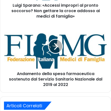
d
Luigi Sparano: «Accessi impropri al pronto
a
i
soccorso? Non gettare la croce addosso ai
n
r
o
medici di famiglia»
i
:
z
«
A
z
A
n
o
c
d
m
c
a
a
e
m
i
s
e
l
s
n
i
t
i
o
m
Andamento della spesa farmaceutica
d
p
sostenuta dal Servizio Sanitario Nazionale dal
e
r
l
2019 al 2022
o
l
p
a
r
s
i
p
Articoli Correlati
a
e