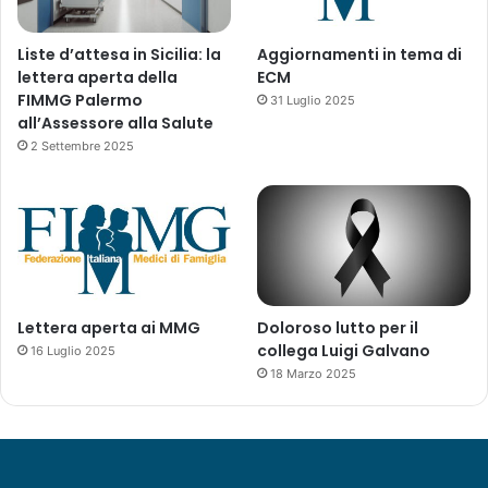
2
Liste d’attesa in Sicilia: la
Aggiornamenti in tema di
lettera aperta della
ECM
FIMMG Palermo
31 Luglio 2025
all’Assessore alla Salute
2 Settembre 2025
Lettera aperta ai MMG
Doloroso lutto per il
collega Luigi Galvano
16 Luglio 2025
18 Marzo 2025