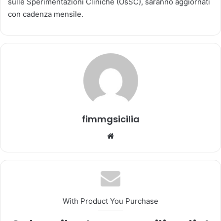
sulle Sperimentazioni Cliniche (OsSC), saranno aggiornati
a
con cadenza mensile.
u
n
'
e
m
a
i
l
fimmgsicilia
We
bsi
te
With Product You Purchase