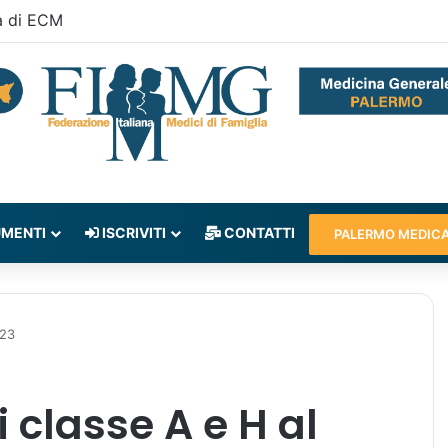
a di ECM
MENTI
ISCRIVITI
CONTATTI
PALERMO MEDIC
023
 classe A e H al