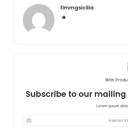
fimmgsicilia
We
bsi
te
With Produ
Subscribe to our mailing 
Lorem ipsum dolor
I
n