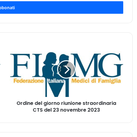
O
r
d
i
n
e
d
e
l
Ordine del giorno riunione straordinaria
g
CTS del 23 novembre 2023
i
o
r
n
o