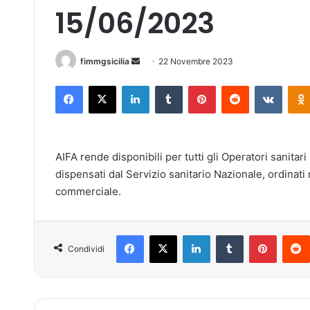
15/06/2023
fimmgsicilia
I
22 Novembre 2023
n
Facebook
X
LinkedIn
Tumblr
Pinterest
Reddit
VKontakte
v
i
a
u
AIFA rende disponibili per tutti gli Operatori sanitari
n
dispensati dal Servizio sanitario Nazionale, ordinati
'
commerciale.
e
m
a
Facebook
X
LinkedIn
Tumblr
Pinterest
i
Condividi
l