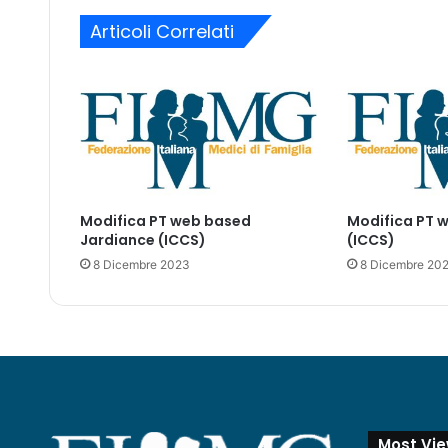
a
Articoli Correlati
i
l
Modifica PT web based
Modifica PT 
Jardiance (ICCS)
(ICCS)
8 Dicembre 2023
8 Dicembre 20
Most Vi