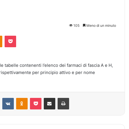
105
Meno di un minuto
Odnoklassniki
Pocket
 le tabelle contenenti l’elenco dei farmaci di fascia A e H,
 rispettivamente per principio attivo e per nome
Reddit
VKontakte
Odnoklassniki
Pocket
Condividi via mail
Stampa