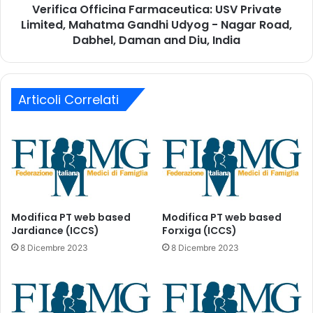
e
Verifica Officina Farmaceutica: USV Private
f
u
Limited, Mahatma Gandhi Udyog - Nagar Road,
f
t
i
Dabhel, Daman and Diu, India
i
c
c
i
a
n
:
a
Articoli Correlati
T
F
o
a
r
r
r
m
e
a
n
c
t
e
P
u
Modifica PT web based
Modifica PT web based
h
t
Jardiance (ICCS)
Forxiga (ICCS)
a
i
8 Dicembre 2023
8 Dicembre 2023
r
c
m
a
a
:
I
U