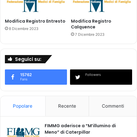
n
S
c
V
.
P
-
Modifica Registro Entresto
Modifica Registro
r
Calquence
T
i
8 Dicembre 2023
a
v
7 Dicembre 2023
l
a
u
t
k
e
Seguici su:
a
L
-
i
K
m
15762
Followers
a
i
Fans
d
t
i
e
,
d
A
,
Popolare
Recente
Commenti
h
M
m
a
e
h
FIMMG aderisce a “M’illumino di
d
a
Meno” di Caterpillar
a
t