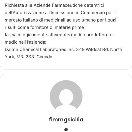
v
Richiesta alle Aziende Farmaceutiche detentrici
i
dell’Autorizzazione all’Immissione in Commercio per il
a
mercato italiano di medicinali ad uso umano per i quali
u
risulti come fornitore di materie prime
n
farmacologicamente attive/intermedi o produttore di
'
medicinali l’azienda:
e
Dalton Chemical Laboratories Inc. 349 Wildcat Rd. North
m
York, M3J2S3 Canada
a
i
l
fimmgsicilia
We