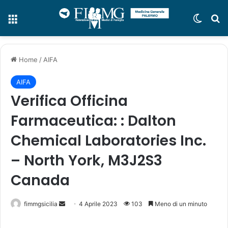
Menu
Cambi
C
Home
/
AIFA
AIFA
Verifica Officina
Farmaceutica: : Dalton
Chemical Laboratories Inc.
– North York, M3J2S3
Canada
fimmgsicilia
I
4 Aprile 2023
103
Meno di un minuto
n