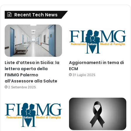
a
a
d
d
Recent Tech News
,
,
G
D
u
a
j
b
a
h
r
e
a
l
t
,
Liste d’attesa in Sicilia: la
Aggiornamenti in tema di
3
D
lettera aperta della
ECM
8
a
FIMMG Palermo
31 Luglio 2025
2
m
all’Assessore alla Salute
7
a
2 Settembre 2025
2
n
1
a
-
n
I
d
n
D
d
i
i
u