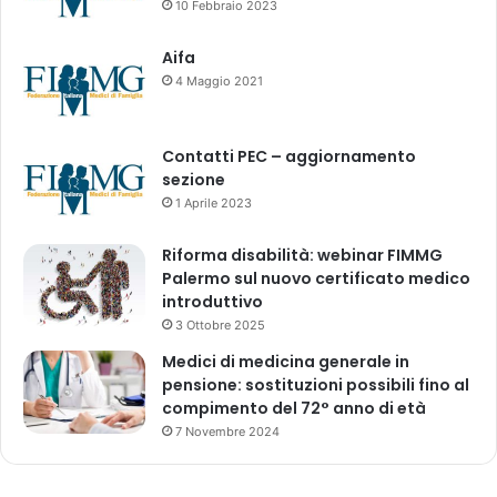
10 Febbraio 2023
b
m
a
a
Aifa
d
G
4 Maggio 2021
M
a
e
n
h
d
Contatti PEC – aggiornamento
s
h
sezione
a
i
1 Aprile 2023
n
U
a
d
H
Riforma disabilità: webinar FIMMG
y
i
Palermo sul nuovo certificato medico
o
g
introduttivo
g
h
-
3 Ottobre 2025
w
N
Medici di medicina generale in
a
a
pensione: sostituzioni possibili fino al
y
g
compimento del 72° anno di età
I
a
7 Novembre 2024
n
r
d
R
r
o