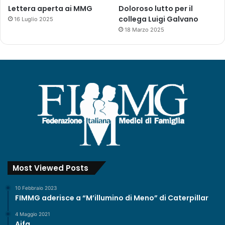
a
,
Lettera aperta ai MMG
Doloroso lutto per il
I
collega Luigi Galvano
16 Luglio 2025
n
18 Marzo 2025
d
i
a
Most Viewed Posts
10 Febbraio 2023
FIMMG aderisce a “M’illumino di Meno” di Caterpillar
4 Maggio 2021
Aifa