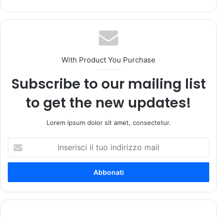
bsi
te
With Product You Purchase
Subscribe to our mailing list
to get the new updates!
Lorem ipsum dolor sit amet, consectetur.
I
n
s
e
r
i
s
c
V