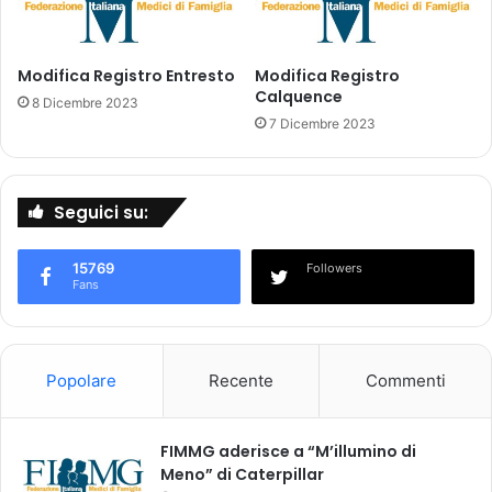
s
e
e
n
d
t
i
Modifica Registro Entresto
Modifica Registro
a
Calquence
r
u
8 Dicembre 2023
i
r
7 Dicembre 2023
c
P
h
h
i
a
Seguici su:
a
r
m
m
o
a
15769
Followers
p
c
Fans
e
e
r
u
l
t
a
i
Popolare
Recente
Commenti
v
c
a
a
c
l
FIMMG aderisce a “M’illumino di
c
s
Meno” di Caterpillar
i
P