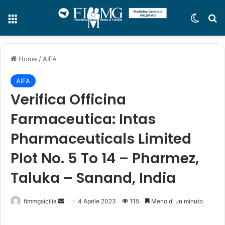
Menu
Cambi
C
Home
/
AIFA
AIFA
Verifica Officina
Farmaceutica: Intas
Pharmaceuticals Limited
Plot No. 5 To 14 – Pharmez,
Taluka – Sanand, India
fimmgsicilia
I
4 Aprile 2023
115
Meno di un minuto
n