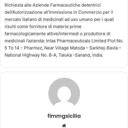
v
Richiesta alle Aziende Farmaceutiche detentrici
i
dell’Autorizzazione all’Immissione in Commercio per il
a
mercato italiano di medicinali ad uso umano per i quali
u
risulti come fornitore di materie prime
n
farmacologicamente attive/intermedi o produttore di
'
medicinali l’azienda: Intas Pharmaceuticals Limited Plot No.
e
5 To 14 – Pharmez, Near Village Matoda – Sarkhej-Bavla –
m
National Highway No. 8-A, Taluka -Sanand, India.
a
i
l
fimmgsicilia
We