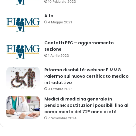
10 Febbraio 2023
n
r
a
i
Aifa
z
v
4 Maggio 2021
i
a
o
t
n
e
Contatti PEC – aggiornamento
e
L
sezione
C
t
1 Aprile 2023
O
d
V
-
I
Riforma disabilità: webinar FIMMG
M
D
Palermo sul nuovo certificato medico
a
-
introduttivo
h
1
a
3 Ottobre 2025
9
r
Medici di medicina generale in
a
pensione: sostituzioni possibili fino al
s
compimento del 72° anno di età
h
7 Novembre 2024
t
r
a