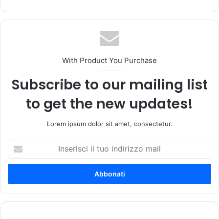
bsi
te
With Product You Purchase
Subscribe to our mailing list
to get the new updates!
Lorem ipsum dolor sit amet, consectetur.
I
n
s
e
r
i
s
c
E