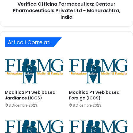
z
Verifica Officina Farmaceutica: Centaur
f
i
Pharmaceuticals Private Ltd - Maharashtra,
f
o
i
India
n
c
e
i
d
n
i
a
Articoli Correlati
B
F
i
a
m
r
e
m
r
a
v
c
a
e
x
u
Modifica PT web based
Modifica PT web based
c
t
Jardiance (ICCS)
Forxiga (ICCS)
o
i
8 Dicembre 2023
8 Dicembre 2023
m
c
e
a
d
:
o
C