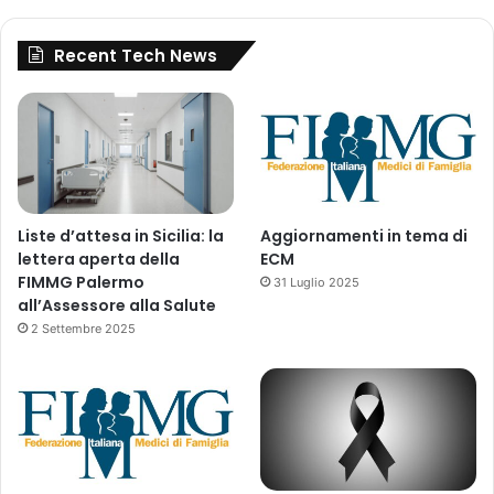
,
I
Recent Tech News
n
d
i
a
Liste d’attesa in Sicilia: la
Aggiornamenti in tema di
lettera aperta della
ECM
FIMMG Palermo
31 Luglio 2025
all’Assessore alla Salute
2 Settembre 2025