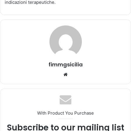
'
indicazioni terapeutiche.
e
m
a
i
l
fimmgsicilia
We
bsi
te
With Product You Purchase
Subscribe to our mailing list