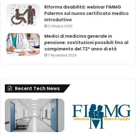
t
d
Riforma disabilità: webinar FIMMG
i
i
Palermo sul nuovo certificato medico
p
introduttivo
r
3 Ottobre 2025
o
Medici di medicina generale in
d
pensione: sostituzioni possibili fino al
o
compimento del 72° anno di età
t
7 Novembre 2024
t
i
p
e
r
Recent Tech News
i
c
o
l
o
s
i
a