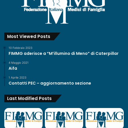
u
t
o
r
i
z
Most Viewed Posts
z
a
10 Febbraio 2023
t
FIMMG aderisce a “M’illumino di Meno” di Caterpillar
i
4 Maggio 2021
Aifa
1 Aprile 2023
Contatti PEC – aggiornamento sezione
Last Modified Posts