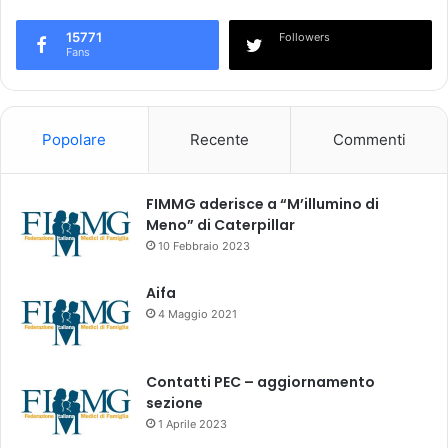
n
0
a
2
15771
Followers
u
3
Fans
m
s
e
u
n
i
t
p
Popolare
Recente
Commenti
o
a
l
z
e
i
FIMMG aderisce a “M’illumino di
s
e
Meno” di Caterpillar
e
n
10 Febbraio 2023
g
t
n
i
Aifa
a
a
4 Maggio 2021
l
r
a
r
z
u
Contatti PEC – aggiornamento
i
o
sezione
o
l
1 Aprile 2023
n
a
i