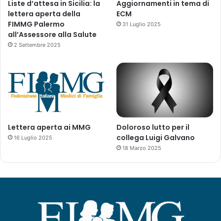
Liste d’attesa in Sicilia: la
Aggiornamenti in tema di
c
lettera aperta della
ECM
q
FIMMG Palermo
31 Luglio 2025
u
all’Assessore alla Salute
i
2 Settembre 2025
s
t
a
t
i
d
a
c
Lettera aperta ai MMG
Doloroso lutto per il
a
collega Luigi Galvano
16 Luglio 2025
n
18 Marzo 2025
a
l
i
n
o
n
a