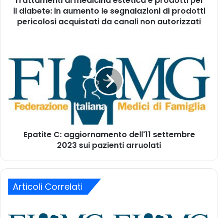
Trattamenti di medicina estetica e prodotti per
i
il diabete: in aumento le segnalazioni di prodotti
i
r
d
pericolosi acquistati da canali non autorizzati
i
i
z
m
E
z
e
p
o
d
a
m
i
t
a
c
i
i
i
t
l
n
e
a
C
e
:
s
Epatite C: aggiornamento dell'11 settembre
a
t
2023 sui pazienti arruolati
g
e
g
t
i
i
o
c
Articoli Correlati
r
a
n
e
a
p
m