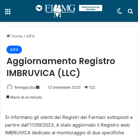
Menu
Cambi
C
Home
/
AIFA
AIFA
Aggiornamento Registro
IMBRUVICA (LLC)
fimmgsicilia
I
12 Settembre 2023
122
n
Meno di un minuto
v
i
Si informano gli utenti dei Registri dei Farmaci sottoposti a
a
partire dall’11/09/2023, è stato aggiornato il Registro web
u
n
IMBRUVICA dedicato al monitoraggio di due specifiche