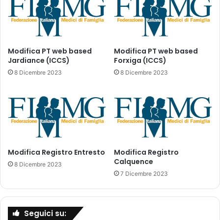
r
e
o
n
d
t
o
o
t
d
Modifica PT web based
Modifica PT web based
t
Jardiance (ICCS)
Forxiga (ICCS)
e
i
l
8 Dicembre 2023
8 Dicembre 2023
p
l
e
'
r
1
i
1
l
s
d
e
i
t
a
Modifica Registro Entresto
Modifica Registro
t
Calquence
b
e
8 Dicembre 2023
e
m
7 Dicembre 2023
t
b
e
r
:
e
Seguici su:
i
2