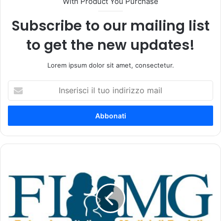
With Product You Purchase
Subscribe to our mailing list
to get the new updates!
Lorem ipsum dolor sit amet, consectetur.
I
n
s
e
r
i
s
c
A
i
g
i
g
l
i
t
o
u
r
o