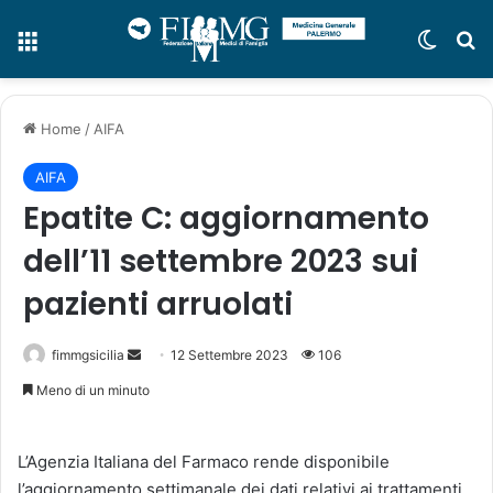
Menu
Cambi
C
Home
/
AIFA
AIFA
Epatite C: aggiornamento
dell’11 settembre 2023 sui
pazienti arruolati
fimmgsicilia
I
12 Settembre 2023
106
n
Meno di un minuto
v
i
L’Agenzia Italiana del Farmaco rende disponibile
a
l’aggiornamento settimanale dei dati relativi ai trattamenti
u