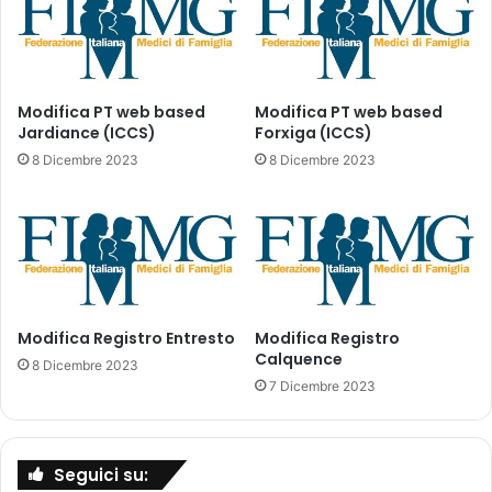
C
l
A
a
(
s
L
s
L
e
Modifica PT web based
Modifica PT web based
Jardiance (ICCS)
Forxiga (ICCS)
C
A
)
e
8 Dicembre 2023
8 Dicembre 2023
H
a
l
2
2
/
0
Modifica Registro Entresto
Modifica Registro
3
Calquence
/
8 Dicembre 2023
2
7 Dicembre 2023
0
2
3
Seguici su: