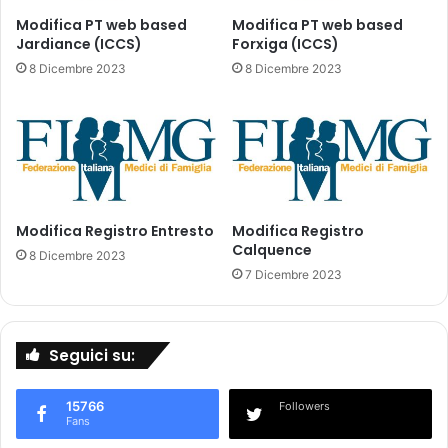
e
d
r
Modifica PT web based
Modifica PT web based
i
Jardiance (ICCS)
Forxiga (ICCS)
o
m
g
8 Dicembre 2023
8 Dicembre 2023
o
a
n
z
i
i
t
o
o
n
r
e
a
d
Modifica Registro Entresto
Modifica Registro
g
e
Calquence
g
l
8 Dicembre 2023
i
p
7 Dicembre 2023
o
r
-
i
R
m
Seguici su:
e
o
g
c
i
i
15766
Followers
s
c
Fans
t
l