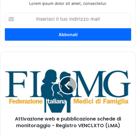
Lorem ipsum dolor sit amet, consectetur.
I
n
s
e
r
i
s
c
A
i
t
i
t
l
i
t
v
u
a
o
z
i
i
n
o
d
Attivazione web e pubblicazione schede di
n
i
monitoraggio - Registro VENCLXTO (LMA)
e
r
w