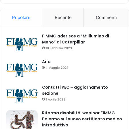
r
o
o
d
V
i
Popolare
Recente
Commenti
E
t
N
e
C
r
FIMMG aderisce a “M’illumino di
L
a
Meno” di Caterpillar
X
p
10 Febbraio 2023
T
i
O
a
Aifa
(
a
4 Maggio 2021
L
l
M
l
A
e
Contatti PEC – aggiornamento
)
d
sezione
i
1 Aprile 2023
m
i
Riforma disabilità: webinar FIMMG
s
Palermo sul nuovo certificato medico
s
introduttivo
i