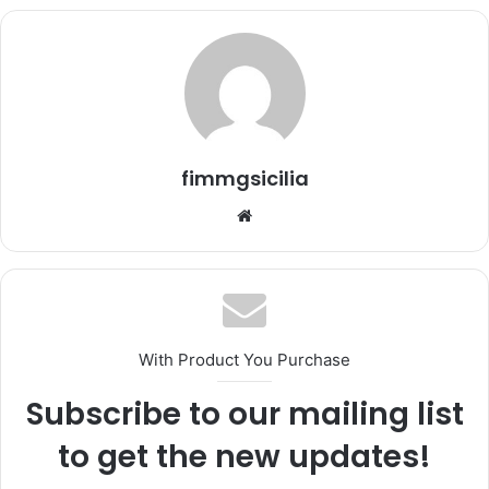
'
e
m
a
i
l
fimmgsicilia
We
bsi
te
With Product You Purchase
Subscribe to our mailing list
to get the new updates!