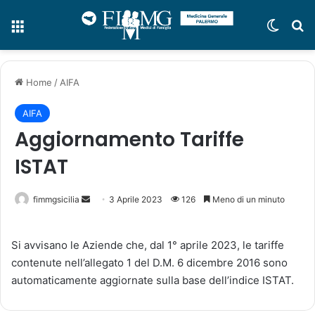
Menu
Cambi
C
Home
/
AIFA
AIFA
Aggiornamento Tariffe
ISTAT
fimmgsicilia
I
3 Aprile 2023
126
Meno di un minuto
n
v
Si avvisano le Aziende che, dal 1° aprile 2023, le tariffe
i
contenute nell’allegato 1 del D.M. 6 dicembre 2016 sono
a
automaticamente aggiornate sulla base dell’indice ISTAT.
u
n