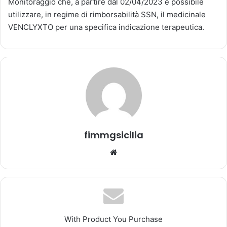
Monitoraggio che, a partire dal 02/04/2023 è possibile
a
utilizzare, in regime di rimborsabilità SSN, il medicinale
u
VENCLYXTO per una specifica indicazione terapeutica.
n
'
e
m
a
i
l
fimmgsicilia
We
bsi
te
With Product You Purchase