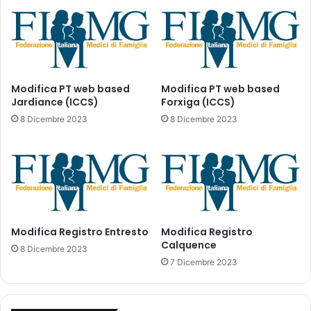
a
i
d
f
e
f
s
e
i
I
g
S
Modifica PT web based
Modifica PT web based
n
Jardiance (ICCS)
Forxiga (ICCS)
T
a
A
8 Dicembre 2023
8 Dicembre 2023
z
T
i
o
n
e
d
e
Modifica Registro Entresto
Modifica Registro
i
Calquence
c
8 Dicembre 2023
o
7 Dicembre 2023
m
p
o