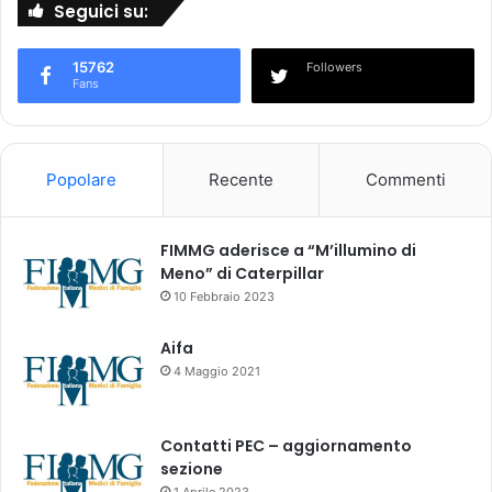
Seguici su:
n
e
n
15762
Followers
t
Fans
i
d
e
l
Popolare
Recente
Commenti
l
'
A
FIMMG aderisce a “M’illumino di
m
Meno” di Caterpillar
m
10 Febbraio 2023
i
n
Aifa
i
4 Maggio 2021
s
t
r
Contatti PEC – aggiornamento
a
sezione
z
1 Aprile 2023