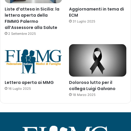
g
Liste d’attesa in Sicilia: la
Aggiornamenti in tema di
a
lettera aperta della
ECM
n
FIMMG Palermo
31 Luglio 2025
i
all’Assessore alla Salute
s
2 Settembre 2025
m
o
P
a
r
i
t
e
Lettera aperta ai MMG
Doloroso lutto per il
t
collega Luigi Galvano
16 Luglio 2025
i
18 Marzo 2025
c
o
p
e
r
l