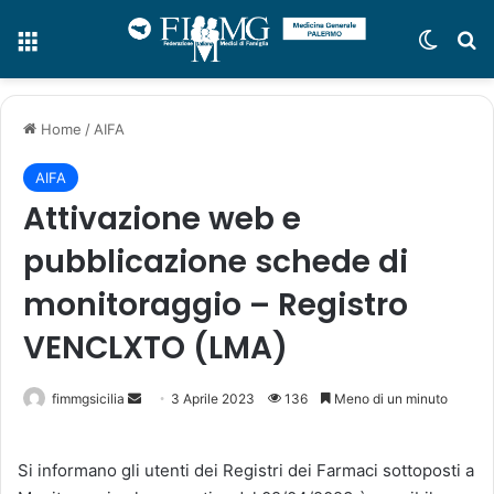
Menu
Cambi
C
Home
/
AIFA
AIFA
Attivazione web e
pubblicazione schede di
monitoraggio – Registro
VENCLXTO (LMA)
fimmgsicilia
I
3 Aprile 2023
136
Meno di un minuto
n
v
Si informano gli utenti dei Registri dei Farmaci sottoposti a
i