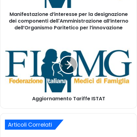
i
t
n
a
d
Manifestazione d’interesse per la designazione
z
i
dei componenti dell'Amministrazione all’interno
i
r
o
dell’Organismo Paritetico per l’innovazione
i
n
z
e
A
z
d
g
o
’
g
m
i
i
a
n
o
i
t
r
l
e
n
r
a
e
m
s
Aggiornamento Tariffe ISTAT
e
s
n
e
t
p
o
e
Articoli Correlati
T
r
a
l
r