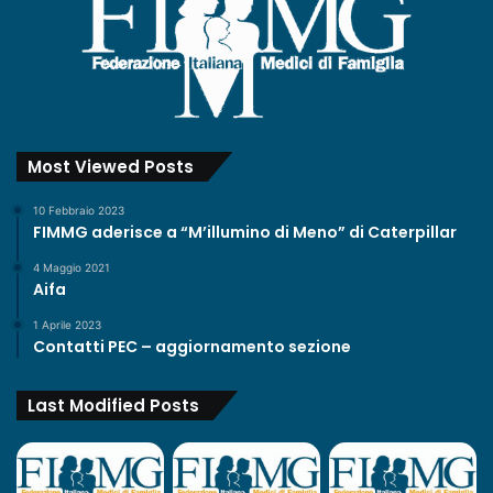
’
i
n
n
o
v
a
Most Viewed Posts
z
i
10 Febbraio 2023
o
FIMMG aderisce a “M’illumino di Meno” di Caterpillar
n
e
4 Maggio 2021
Aifa
1 Aprile 2023
Contatti PEC – aggiornamento sezione
Last Modified Posts