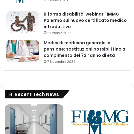
i
o
Riforma disabilità: webinar FIMMG
n
Palermo sul nuovo certificato medico
e
introduttivo
a
l
3 Ottobre 2025
l
Medici di medicina generale in
’
pensione: sostituzioni possibili fino al
i
compimento del 72° anno di età
n
7 Novembre 2024
t
e
r
n
o
Recent Tech News
d
e
l
l
’
O
r