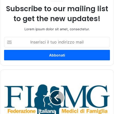
Subscribe to our mailing list
to get the new updates!
Lorem ipsum dolor sit amet, consectetur.
I
n
s
e
r
i
s
c
M
i
a
i
n
l
i
t
f
u
e
o
s